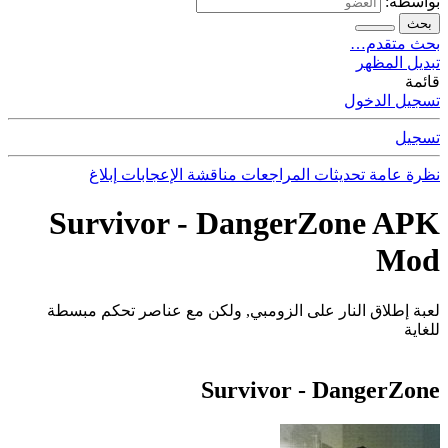
بواسطة:
بحث
بحث متقدم…
تبديل المظهر
قائمة
تسجيل الدخول
تسجيل
نظرة عامة
تحديثات
المراجعات
مناقشة
الإعجابات
إبلاغ
Survivor - DangerZone APK
Mod
لعبة إطلاق النار على الزومبي, ولكن مع عناصر تحكم مبسطة
للغاية
Survivor - DangerZone