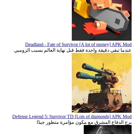
Deadland - Fate of Survivor [A lot of money] APK Mod
عندما تبقى دقيقة واحدة فقط قبل نهاية العالم بسبب الزومبي
Defense Legend 5: Survivor TD [Lots of diamonds] APK Mod
برج الدفاع المشرق مع مكون مؤامرة متطور جيدًا