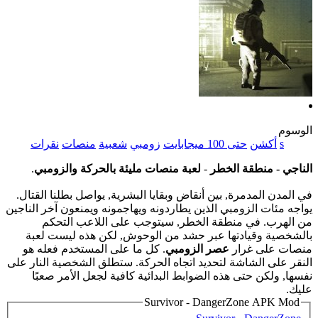
الوسوم
s
أكشن
حتى 100 ميجابايت
زومبي
شعبية
منصات
نقرات
الناجي - منطقة الخطر
-
لعبة منصات مليئة بالحركة والزومبي
.
في المدن المدمرة, بين أنقاض وبقايا البشرية, يواصل بطلنا القتال.
يواجه مئات الزومبي الذين يطاردونه ويهاجمونه ويمنعون آخر الناجين
من الهرب. في منطقة الخطر, سيتوجب على اللاعب التحكم
بالشخصية وقيادتها عبر حشد من الوحوش, لكن هذه ليست لعبة
منصات على غرار
عصر الزومبي
. كل ما على المستخدم فعله هو
النقر على الشاشة لتحديد اتجاه الحركة. ستطلق الشخصية النار على
نفسها, ولكن حتى هذه الضوابط البدائية كافية لجعل الأمر صعبًا
عليك.
Survivor - DangerZone APK Mod