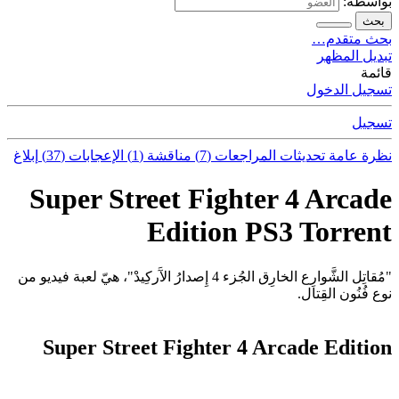
بواسطة:
بحث
بحث متقدم…
تبديل المظهر
قائمة
تسجيل الدخول
تسجيل
نظرة عامة
تحديثات
المراجعات (7)
مناقشة (1)
الإعجابات (37)
إبلاغ
Super Street Fighter 4 Arcade
Edition PS3 Torrent
"مُقاتِل الشَّوارِع الخارِق الجُزء 4 إِصدارُ الآَركِيدْ"، هيّ لعبة فيديو من
نوع فُنُون القِتال.
Super Street Fighter 4 Arcade Edition