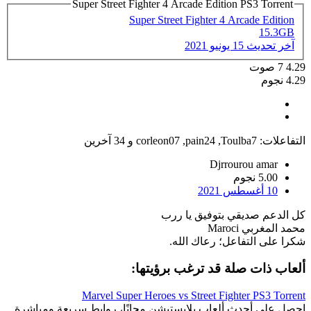
Super Street Fighter 4 Arcade Edition PS3 Torrent
Super Street Fighter 4 Arcade Edition
15.3GB
آخر تحديث
15 يونيو 2021
4.29
7
صوت
4.29 نجوم
التفاعلات:
Toulba7
,
pain24
,
corleon07
و 34 آخرين
Djrrourou amar
5.00 نجوم
10 أغسطس 2021
كل الدعم صديقي بتوفيق يا ررب
محمد المغربي Maroci
شكرا على التفاعل؛ رعاك الله.
ألعاب ذات صلة قد ترغب برؤيتها:
Marvel Super Heroes vs Street Fighter PS3 Torrent
احصل على أحدث ألعاب بلايستيشن مجانًا، روابط سريعة ومباشرة