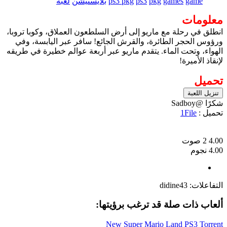
game
games
pkg
ps3
ps3 pkg
بلايستيشن
لعبة
معلومات
انطلق في رحلة مع ماريو إلى أرض السلطعون العملاق، وكوبا تروبا،
ورؤوس الحجر الطائرة، والقرش الجائع! سافر عبر اليابسة، وفي
الهواء، وتحت الماء. يتقدم ماريو عبر أربعة عوالم خطيرة في طريقه
لإنقاذ الأميرة!
تحميل
تنزيل اللعبة
شكرًا @Sadboy
تحميل :
1File
4.00
2
صوت
4.00 نجوم
التفاعلات:
didine43
ألعاب ذات صلة قد ترغب برؤيتها:
New Super Mario Land PS3 Torrent