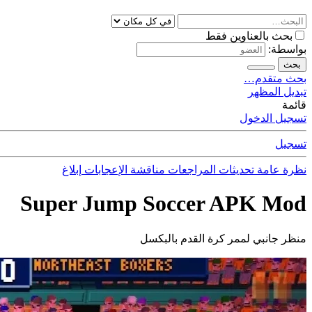
بحث بالعناوين فقط
بواسطة:
بحث
بحث متقدم…
تبديل المظهر
قائمة
تسجيل الدخول
تسجيل
نظرة عامة
تحديثات
المراجعات
مناقشة
الإعجابات
إبلاغ
Super Jump Soccer APK Mod
منظر جانبي لممر كرة القدم بالبكسل