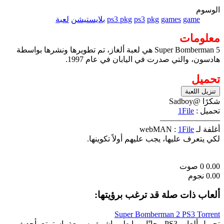
الوسوم
game
games
pkg
ps3
ps3 pkg
بلايستيشن
لعبة
معلومات
Super Bomberman 5 هي لعبة ألغاز، تم تطويرها ونشرها بواسطة
هادسون، والتي صدرت في اليابان في عام 1997.
تحميل
تنزيل اللعبة
شكرًا @Sadboy
تحميل :
1File
———————–
أغلفة لـ webMAN :
1File
لكي يتعرف عليها، يجب عليهم أولاً تكوينها.
0.00
0
صوت
0.00 نجوم
ألعاب ذات صلة قد ترغب برؤيتها:
Super Bomberman 2 PS3 Torrent
تحميل ألعاب PS3 مجانًا بروابط مباشرة وسريعة، استمتع بأحدث