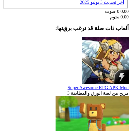
آخر تحديث
3 يوليو 2025
0.00
0
صوت
0.00 نجوم
ألعاب ذات صلة قد ترغب برؤيتها:
Super Awesome RPG APK Mod
مزيج من لعبة الورق والمطابقة 3