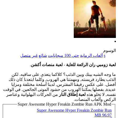
الوسوم
s
ألعاب الرماية
حتى 100 ميجابايت
شائع
غير متصل
لعبة زومبي ران الرائعة للغاية
-
لعبة منصات أكشن
.
ما وجه الشبه بينك وبين الذئب؟ كلاكما يتغذى على ساقيه. لكن
الذئب يطارد فريسته, ومهمتنا هي الهروب, وكلما ابتعدنا كان ذلك
أفضل. على عكس رفيقنا المفترس, لدينا أسلحة مختلفة ومزايا
عديدة, بفضلها يمكننا الهروب من حشود الموتى الجائعين. في الوقت
نفسه, لا تخلو هذه
لعبة إطلاق النار
من الحركات البهلوانية وعناصر
الركض وألعاب المنصات.
Super Awesome Hyper Freakin Zombie Run APK Mod
Super Awesome Hyper Freakin Zombie Run
96.97 MB