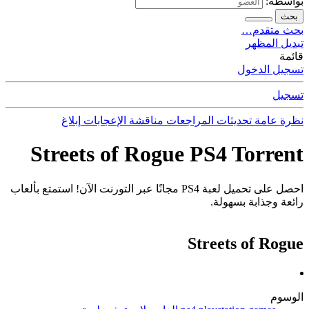
بواسطة:
بحث
بحث متقدم…
تبديل المظهر
قائمة
تسجيل الدخول
تسجيل
نظرة عامة
تحديثات
المراجعات
مناقشة
الإعجابات
إبلاغ
Streets of Rogue PS4 Torrent
احصل على تحميل لعبة PS4 مجانًا عبر التورنت الآن! استمتع بألعاب
رائعة وجذابة بسهولة.
Streets of Rogue
الوسوم