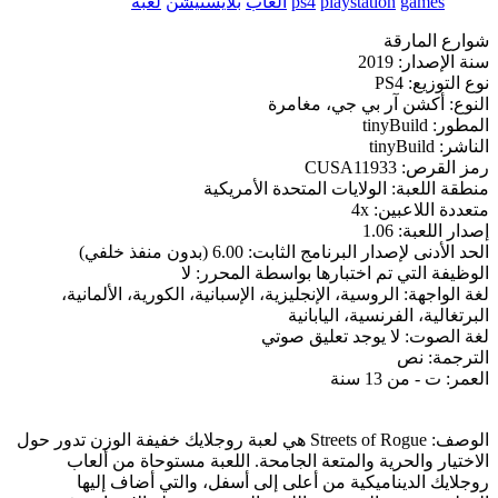
games
playstation
ps4
العاب
بلايستيشن
لعبة
شوارع المارقة
سنة الإصدار: 2019
نوع التوزيع: PS4
النوع: أكشن آر بي جي، مغامرة
المطور: tinyBuild
الناشر: tinyBuild
رمز القرص: CUSA11933
منطقة اللعبة: الولايات المتحدة الأمريكية
متعددة اللاعبين: 4x
إصدار اللعبة: 1.06
الحد الأدنى لإصدار البرنامج الثابت: 6.00 (بدون منفذ خلفي)
الوظيفة التي تم اختبارها بواسطة المحرر: لا
لغة الواجهة: الروسية، الإنجليزية، الإسبانية، الكورية، الألمانية،
البرتغالية، الفرنسية، اليابانية
لغة الصوت: لا يوجد تعليق صوتي
الترجمة: نص
العمر: ت - من 13 سنة
الوصف: Streets of Rogue هي لعبة روجلايك خفيفة الوزن تدور حول
الاختيار والحرية والمتعة الجامحة. اللعبة مستوحاة من ألعاب
روجلايك الديناميكية من أعلى إلى أسفل، والتي أضاف إليها