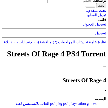
بواسطة:
بحث
بحث متقدم…
تبديل المظهر
قائمة
تسجيل الدخول
تسجيل
نظرة عامة
تحديثات
المراجعات (2)
مناقشة (3)
الإعجابات (33)
إبلاغ
Streets Of Rage 4 PS4 Torrent
...
Streets Of Rage 4
الوسوم
games
playstation
ps4
ps4 pkg
العاب
بلايستيشن
لعبة