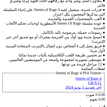
● يتعاون أكسل وبليز وآدم مع رفاقهم الجدد فلويد إيرايا وشيري
هانتر.
● قدرات جديدة، ستعمل لعبة Streets of Rage 4 على إحياء السلسلة
التي يتذكرها المعجبون بكل اعتزاز.
● العب بالشخصيات القديمة والجديدة
● عودة سلسلة Streets Of Rage الأسطورية لوحدات تحكم الألعاب
الجديدة.
● رسومات جميلة، مرسومة باليد بالكامل.
● امسح مدينة وود أوك من الجريمة بمفردك أو مع صديق آخر عبر
الإنترنت!
● فريق يصل إلى 4 أشخاص دون اتصال بالإنترنت لاستعادة المدينة
لأول مرة!
● تم تحسين طريقة اللعب الكلاسيكية بآليات جديدة تمامًا.
● موسيقى تصويرية لمجموعة واسعة من الموسيقيين العالميين.
● 12 مراحل فريدة من نوعها.
لقطات الشاشة
Streets of Rage 4 PS4 Torrent
Streets of Rage 4
8.12 GB
آخر تحديث
3 يونيو 2024
0.00
0
صوت
0.00 نجوم