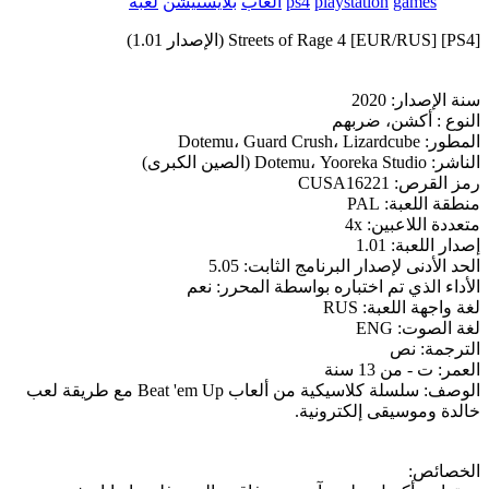
games
playstation
ps4
العاب
بلايستيشن
لعبة
[PS4] Streets of Rage 4 [EUR/RUS] (الإصدار 1.01)
سنة الإصدار: 2020
النوع : أكشن، ضربهم
المطور: Dotemu، Guard Crush، Lizardcube
الناشر: Dotemu، Yooreka Studio (الصين الكبرى)
رمز القرص: CUSA16221
منطقة اللعبة: PAL
متعددة اللاعبين: 4x
إصدار اللعبة: 1.01
الحد الأدنى لإصدار البرنامج الثابت: 5.05
الأداء الذي تم اختباره بواسطة المحرر: نعم
لغة واجهة اللعبة: RUS
لغة الصوت: ENG
الترجمة: نص
العمر: ت - من 13 سنة
الوصف: سلسلة كلاسيكية من ألعاب Beat 'em Up مع طريقة لعب
خالدة وموسيقى إلكترونية.
الخصائص: