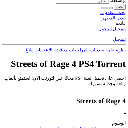
بواسطة:
بحث
بحث متقدم…
تبديل المظهر
قائمة
تسجيل الدخول
تسجيل
نظرة عامة
تحديثات
المراجعات
مناقشة
الإعجابات
إبلاغ
Streets of Rage 4 PS4 Torrent
احصل على تحميل لعبة PS4 مجانًا عبر التورنت الآن! استمتع بألعاب
رائعة وجذابة بسهولة.
Streets of Rage 4
الوسوم