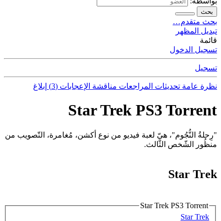
بواسطة:
بحث
بحث متقدم…
تبديل المظهر
قائمة
تسجيل الدخول
تسجيل
نظرة عامة
تحديثات
المراجعات
مناقشة
الإعجابات (3)
إبلاغ
Star Trek PS3 Torrent
"رِحلةُ النُّجُوم"، هيّ لعبة فيديو من نوع أكشن، مُغامرة، التّصويب من
منظُور الشّخص الثّالث.
Star Trek
Star Trek PS3 Torrent
Star Trek