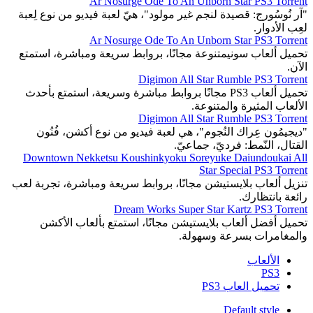
Ar Nosurge Ode To An Unborn Star PS3 Torrent
"آر نُوسُورج: قصيدة لنجم غير مولود"، هيّ لعبة فيديو من نوع لِعبة
لعِب الأدوار.
Ar Nosurge Ode To An Unborn Star PS3 Torrent
تحميل ألعاب سونيمتنوعة مجانًا، بروابط سريعة ومباشرة، استمتع
الآن.
Digimon All Star Rumble PS3 Torrent
تحميل ألعاب PS3 مجانًا بروابط مباشرة وسريعة، استمتع بأحدث
الألعاب المثيرة والمتنوعة.
Digimon All Star Rumble PS3 Torrent
"ديجيمُون عِراك النُجوم"، هي لعبة فيديو من نوع أكشن، فُنُون
القتال، النّمط: فرديّ، جماعيّ.
Downtown Nekketsu Koushinkyoku Soreyuke Daiundoukai All
Star Special PS3 Torrent
تنزيل ألعاب بلايستيشن مجانًا، بروابط سريعة ومباشرة، تجربة لعب
رائعة بانتظارك.
Dream Works Super Star Kartz PS3 Torrent
تحميل أفضل ألعاب بلايستيشن مجانًا، استمتع بألعاب الأكشن
والمغامرات بسرعة وسهولة.
الألعاب
PS3
تحميل العاب PS3
Default style