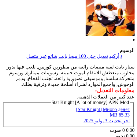
الوسوم
s
أركيد
تعديل
حتى 100 ميجا بايت
شائع
غير متصل
ستار نايت لعبة منصات رائعة من مطورين كوريين, تلعب فيها بدور
محارب متعطش للانتقام لموت حبيبته. رسومات ممتازة, ورسوم
متحركة سلسة, وموسيقى تصويرية رائعة. تجنب الفخاخ, ودمر
الوحوش, واجمع الموارد لشراء أسلحة جديدة وترقية بطلك.
معلومات التعديل:
عدد كبير من العملات الذهبية.
Star Knight [A lot of money] APK Mod
Star Knight [Много денег]
65.33 MB
آخر تحديث
3 يوليو 2025
0.00
0
صوت
0.00 نجوم