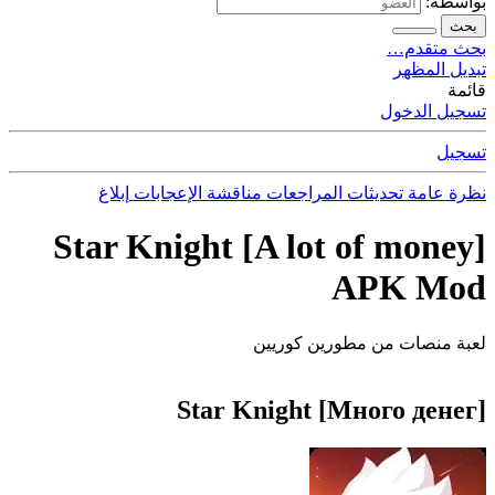
بواسطة:
بحث
بحث متقدم…
تبديل المظهر
قائمة
تسجيل الدخول
تسجيل
نظرة عامة
تحديثات
المراجعات
مناقشة
الإعجابات
إبلاغ
Star Knight [A lot of money]
APK Mod
لعبة منصات من مطورين كوريين
Star Knight [Много денег]