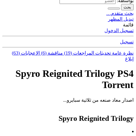
بواسطة:
بحث
بحث متقدم…
تبديل المظهر
قائمة
تسجيل الدخول
تسجيل
نظرة عامة
تحديثات
المراجعات (19)
مناقشة (6)
الإعجابات (63)
إبلاغ
Spyro Reignited Trilogy PS4
Torrent
اصدار معاد صنعه من ثلاثية سبايرو...
Spyro Reignited Trilogy