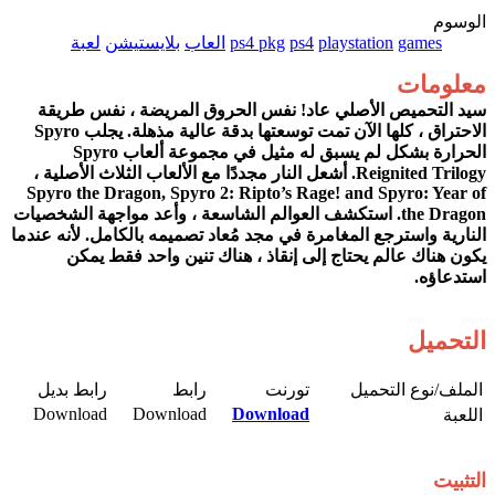
الوسوم
games
playstation
ps4
ps4 pkg
العاب
بلايستيشن
لعبة
معلومات
سيد التحميص الأصلي عاد! نفس الحروق المريضة ، نفس طريقة
الاحتراق ، كلها الآن تمت توسعتها بدقة عالية مذهلة. يجلب Spyro
الحرارة بشكل لم يسبق له مثيل في مجموعة ألعاب Spyro
Reignited Trilogy. أشعل النار مجددًا مع الألعاب الثلاث الأصلية ،
Spyro the Dragon, Spyro 2: Ripto’s Rage! and Spyro: Year of
the Dragon. استكشف العوالم الشاسعة ، وأعد مواجهة الشخصيات
النارية واسترجع المغامرة في مجد مُعاد تصميمه بالكامل. لأنه عندما
يكون هناك عالم يحتاج إلى إنقاذ ، هناك تنين واحد فقط يمكن
استدعاؤه.
التحميل
الملف/نوع التحميل​
تورنت​
رابط​
رابط بديل​
Download​
Download​
Download
اللعبة​
التثبيت