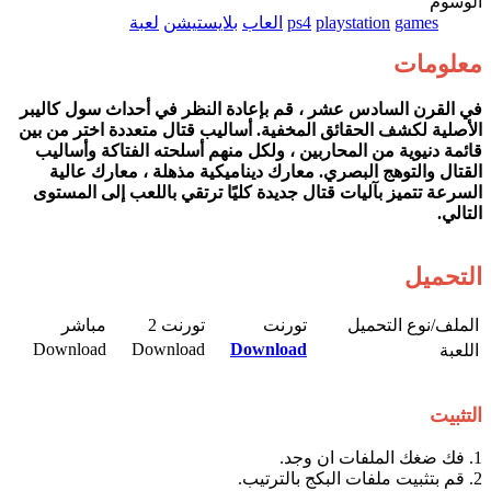
الوسوم
games
playstation
ps4
العاب
بلايستيشن
لعبة
معلومات
في القرن السادس عشر ، قم بإعادة النظر في أحداث سول كاليبر
الأصلية لكشف الحقائق المخفية. أساليب قتال متعددة اختر من بين
قائمة دنيوية من المحاربين ، ولكل منهم أسلحته الفتاكة وأساليب
القتال والتوهج البصري. معارك ديناميكية مذهلة ، معارك عالية
السرعة تتميز بآليات قتال جديدة كليًا ترتقي باللعب إلى المستوى
التالي.
التحميل
الملف/نوع التحميل​
تورنت​
تورنت 2​
مباشر​
Download​
Download​
Download
اللعبة​
التثبيت
1. فك ضغك الملفات ان وجد.
2. قم بتثبيت ملفات البكج بالترتيب.