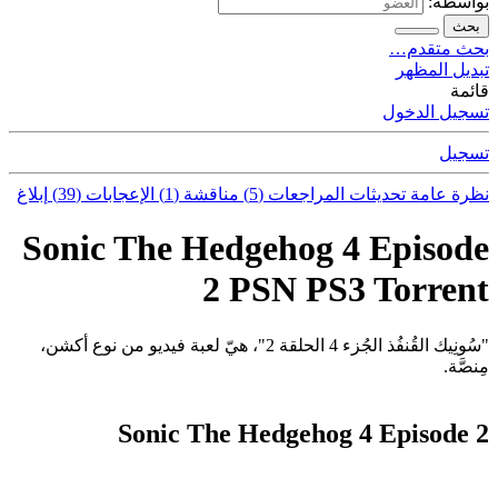
بواسطة:
بحث
بحث متقدم…
تبديل المظهر
قائمة
تسجيل الدخول
تسجيل
نظرة عامة
تحديثات
المراجعات (5)
مناقشة (1)
الإعجابات (39)
إبلاغ
Sonic The Hedgehog 4 Episode
2 PSN PS3 Torrent
"سُونِيك القُنفُذ الجُزء 4 الحلقة 2"، هيّ لعبة فيديو من نوع أكشن،
مِنصَّة.
Sonic The Hedgehog 4 Episode 2