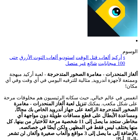
الوسوم
s
أركيد
ألعاب قتل الوقت
استوديو ألعاب التوت الأزرق
حتى
100 ميجابايت
شائع
غير متصل
ألغاز المنحدرات - مغامرة الصخور المتدحرجة
- لعبة أركيد مبهجة
وممتعة لأجهزة أندرويد, مثالية للترفيه اليومي في أي وقت وفي أي
مكان!
انغمس في عالم خيالي, حيث سكانه الرئيسيون هم مخلوقات مرحة
على شكل مكعب. يمكنك
تنزيل لعبة ألغاز المنحدرات - مغامرة
الصخور المتدحرجة الرائعة على جهاز أندرويد الخاص بك مجانًا,
ومساعدة الأبطال على قطع مسافات طويلة دون مواجهة أي
مخاطر. ستجد ما يصل إلى 11 شخصية مرحة للاختيار من بينها, كل
منها يختلف ليس فقط في المظهر, ولكن أيضًا في خصائصه,
بالإضافة إلى ما يصل إلى 3 مواقع وألعاب صغيرة وألغاز, لن تشعر
بالملل أبدًا!