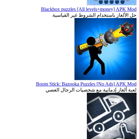
Blackbox puzzles [All levels+money] APK Mod
حل الألغاز باستخدام الشروط غير القياسية
Boom Stick: Bazooka Puzzles [No Ads] APK Mod
لعبة ألغاز إدمانية مع شخصيات الرجال العصي