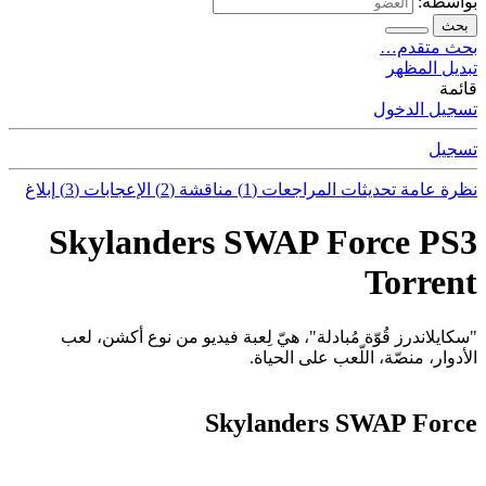
بواسطة:
بحث
بحث متقدم…
تبديل المظهر
قائمة
تسجيل الدخول
تسجيل
نظرة عامة
تحديثات
المراجعات (1)
مناقشة (2)
الإعجابات (3)
إبلاغ
Skylanders SWAP Force PS3
Torrent
"سكايلاندرز قُوّة مُبادلة"، هيّ لِعبة فيديو من نوع أكشن، لعب
الأدوار، منصّة، اللّعب على الحياة.
Skylanders SWAP Force