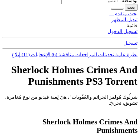
بواسطة:
بحث
بحث متقدم…
تبديل المظهر
قائمة
تسجيل الدخول
تسجيل
نظرة عامة
تحديثات
المراجعات
مناقشة (6)
الإعجابات (11)
إبلاغ
Sherlock Holmes Crimes And
Punishments PS3 Torrent
شرلُوك هُولمز الجرائم والعُقُوبات"، هيّ لِعبة فيديو من نوع مُغامرة،
تشويق، تحريّ.
Sherlock Holmes Crimes And
Punishments