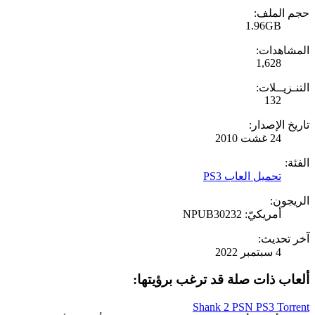
حجم الملف:
1.96GB
المشاهدات:
1,628
التنـزيــلات:
132
تاريخ الإصدار:
24 غشت 2010
الفئة:
تحميل العاب PS3
الريجون:
أمريكيّ: NPUB30232
آخر تحديث:
4 سبتمبر 2022
ألعاب ذات صلة قد ترغب برؤيتها:
Shank 2 PSN PS3 Torrent