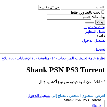
بحث بالعناوين فقط
بواسطة:
بحث
بحث متقدم…
تبديل المظهر
قائمة
تسجيل الدخول
تسجيل
نظرة عامة
تحديثات
المراجعات (14)
مناقشة (5)
الإعجابات (66)
إبلاغ
Shank PSN PS3 Torrent
"شانك"، هيّ لعبة فيديو من نوع أكشن، قِتال.
لعرض المحتوى المخفي ، تحتاج إلى
تسجيل الدخول
.
Shank PSN PS3 Torrent
Shank