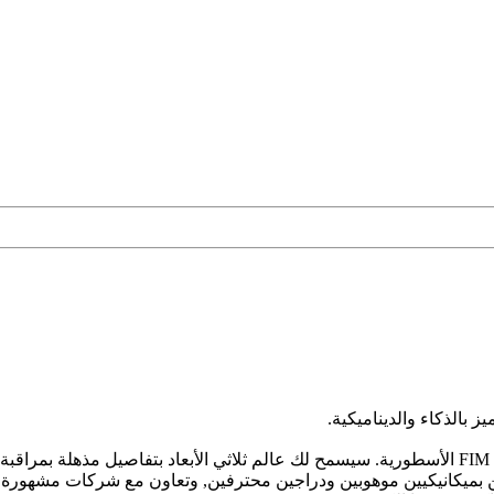
ميز بالذكاء والديناميكية.
كن مديرًا لأحد أفضل الفرق في العالم وشارك في بطولة موتول FIM 2018 الأسطورية. سيسمح لك عالم ثلا
بميكانيكيين موهوبين ودراجين محترفين, وتعاون مع شركات مشهورة, 