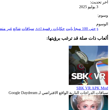
آخر تحديث:
3 يوليو 2025
وسوم:
الوسوم
s
حتى 100 ميجا بايت
حكايات رقمية s.r.l.
سباقات
شائع
غير متص
ألعاب ذات صلة قد ترغب برؤيتها:
SBK VR APK Mod
سباقات الدراجات النارية الواقع الافتراضي لـ Google Daydream