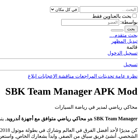
بحث بالعناوين فقط
بواسطة:
بحث
بحث متقدم…
تبديل المظهر
قائمة
تسجيل الدخول
تسجيل
نظرة عامة
تحديثات
المراجعات
مناقشة
الإعجابات
إبلاغ
SBK Team Manager APK Mod
محاكي رياضي لمدير في رياضة السيارات
SBK Team Manager
هو
محاكي رياضي
متوافق مع أجهزة أندرويد
, يت
الشخصي. أنشئ فريق سباق من الصفر, وابدأ بشعارك الخاص, واستعن 