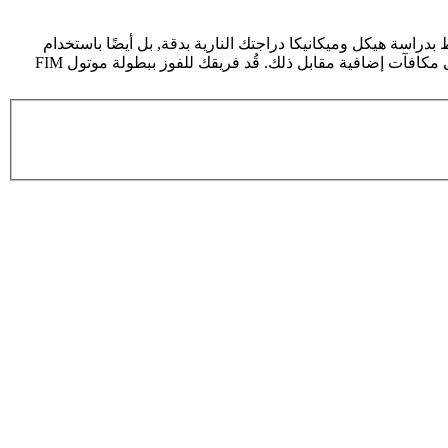
سة هيكل وميكانيكا دراجتك النارية بدقة, بل أيضًا باستخدام
نقاط قوتها على الحلبة. عزّز سمعة فريقك بفضل عدد هائل من التحسينات, طوّر مرآبك الشخصي, درّب فريقك وقسم الأبحاث, وستحصل على مكافآت إضافية مقابل ذلك. قُد فريقك للفوز ببطولة موتول FIM