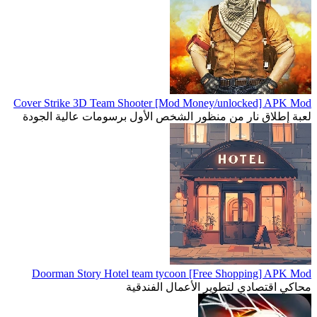
Cover Strike 3D Team Shooter [Mod Money/unlocked] APK Mod
لعبة إطلاق نار من منظور الشخص الأول برسومات عالية الجودة
Doorman Story Hotel team tycoon [Free Shopping] APK Mod
محاكي اقتصادي لتطوير الأعمال الفندقية