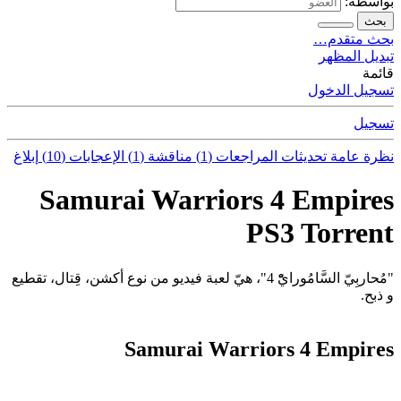
بواسطة:
بحث
بحث متقدم…
تبديل المظهر
قائمة
تسجيل الدخول
تسجيل
نظرة عامة
تحديثات
المراجعات (1)
مناقشة (1)
الإعجابات (10)
إبلاغ
Samurai Warriors 4 Empires
PS3 Torrent
"مُحاربِيّ السَّامُورايّْ 4"، هيّ لعبة فيديو من نوع أكشن، قِتال، تقطيع
و ذبح.
Samurai Warriors 4 Empires