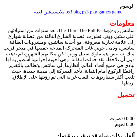
الوسوم
game
games
pkg
ps3
ps3 pkg
بلايستيشن
لعبة
معلومات
سانتس رو The Third The Full Package: بعد سنوات من استيلائهم
على ستيل ووتر، تطورت عصابة الشارع الثالثة من عصابة شوارع
إلى علامة تجارية معروفة، مع أحذية سانتس، ومشروبات الطاقة
سانتس، ودمى جوني غات المتحركة المتاحة جميعها في متجر قريب
منك. سانتس هم ملوك ستيل ووتر، لكن مكانتهم الشهيرة لم تذهب
دون أن تلاحظ. لقد حولت النقابة، وهي أخوية إجرامية أسطورية لها
بيادق في جميع أنحاء العالم، أنظارها إلى سانتس وتطالب بالتقدير.
رافضًا الركوع أمام النقابة، تأخذ المعركة إلى مدينة جديدة، حيث
تلعب أكثر سيناريوهات اللعب غرابة التي تم رؤيتها على الإطلاق.
اربطها.
تحميل
0.00
0
صوت
0.00 نجوم
ألعاب ذات صلة قد ترغب برؤيتها: