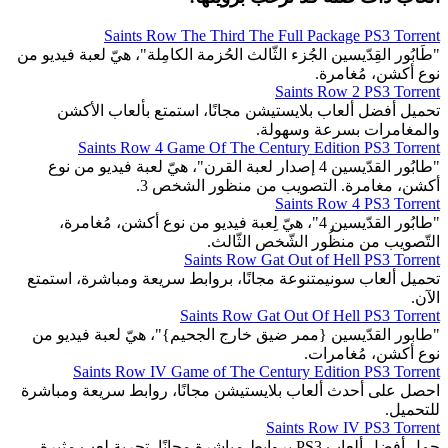
Saints Row The Third The Full Package PS3 Torrent
"طَابُور القِدّيسين الجُزء الثّالث الحُزمة الكامِلة"، هيّ لعبة فيديو من
نوع أكشن، مُغامرة.
Saints Row 2 PS3 Torrent
تحميل أفضل ألعاب بلايستيشن مجانًا، استمتع بألعاب الأكشن
والمغامرات بسرعة وسهولة.
Saints Row 4 Game Of The Century Edition PS3 Torrent
"طابُور القدّيسين 4 إصدار لعبة القرن"، هيّ لعبة فيديو من نوع
أكشن، مغامرة. التصويب من منظور الشخص 3.
Saints Row 4 PS3 Torrent
"طابُور القدّيسين 4"، هيّ لِعبة فيديو من نوع أكشن، مُغامرة،
التّصويب من منظُور الشّخص الثّالث.
Saints Row Gat Out of Hell PS3 Torrent
تحميل ألعاب سونيمتنوعة مجانًا، بروابط سريعة ومباشرة، استمتع
الآن.
Saints Row Gat Out Of Hell PS3 Torrent
"طابور القدّيسين {ممر ضيق خارج الجحيم}"، هيّ لعبة فيديو من
نوع أكشن، مُغامرات.
Saints Row IV Game of The Century Edition PS3 Torrent
احصل على أحدث ألعاب بلايستيشن مجانًا، روابط سريعة ومباشرة
للتحميل.
Saints Row IV PS3 Torrent
حمل أفضل ألعاب PS3 بروابط مباشرة مجانًا، تجربة لعب مثيرة