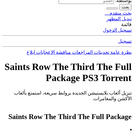
بواسطة:
بحث
بحث متقدم…
تبديل المظهر
قائمة
تسجيل الدخول
تسجيل
نظرة عامة
تحديثات
المراجعات
مناقشة
الإعجابات
إبلاغ
Saints Row The Third The Full
Package PS3 Torrent
تنزيل ألعاب بلايستيشن الجديدة بروابط سريعة، استمتع بألعاب
الأكشن والمغامرات.
Saints Row The Third The Full Package