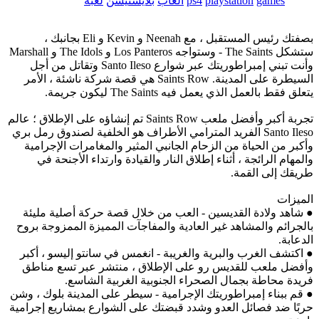
games
playstation
ps4
العاب
بلايستيشن
لعبة
بصفتك رئيس المستقبل ، مع Neenah و Kevin و Eli بجانبك ،
ستشكل The Saints - وستواجه Los Panteros و The Idols و Marshall
وأنت تبني إمبراطوريتك عبر شوارع Santo Ileso وتقاتل من أجل
السيطرة على المدينة. Saints Row هي قصة شركة ناشئة ، الأمر
يتعلق فقط بالعمل الذي يعمل فيه The Saints ليكون جريمة.
تجربة أكبر وأفضل ملعب Saints Row تم إنشاؤه على الإطلاق ؛ عالم
Santo Ileso الفريد المترامي الأطراف هو الخلفية لصندوق رمل بري
وأكبر من الحياة من الزحام الجانبي المثير والمغامرات الإجرامية
والمهام الرائجة ، أثناء إطلاق النار والقيادة وارتداء الأجنحة في
طريقك إلى القمة.
الميزات
● شاهد ولادة القديسين - العب من خلال قصة حركة أصلية مليئة
بالجرائم والمشاهد غير العادية والمفاجآت المميزة الممزوجة بروح
الدعابة.
● اكتشف الغرب والبرية والغريبة - انغمس في سانتو إليسو ، أكبر
وأفضل ملعب للقديس رو على الإطلاق ، منتشر عبر تسع مناطق
فريدة محاطة بجمال الصحراء الجنوبية الغربية الشاسع.
● قم ببناء إمبراطوريتك الإجرامية - سيطر على المدينة بلوك ، وشن
حربًا ضد فصائل العدو وشدد قبضتك على الشوارع بمشاريع إجرامية