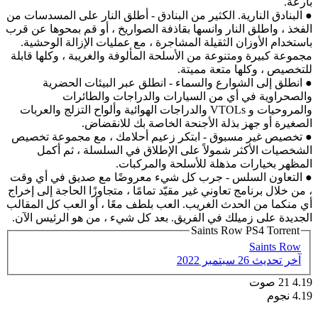
بارعة.
● البنادق النارية. الكثير من البنادق - أطلق النار على المسدسات من
الفخذ ، واطلق النار وانسها بقاذفة الصواريخ ، أو قم بمحوها عن قرب
باستخدام الأوزان الثقيلة المشاجرة ، مع عمليات الإزالة الوحشية.
مجموعة كبيرة ومتنوعة من الأسلحة المألوفة والغريبة ، وكلها قابلة
للتخصيص ، وكلها متعة مميتة.
● انطلق إلى الشوارع والسماء - انطلق عبر البيئات الحضرية
والصحراوية في أي من السيارات والدراجات والطائرات
والمروحيات و VTOLs والدراجات الهوائية وألواح التزلج والعربات
الصغيرة أو جهز بذلة الأجنحة الخاصة بك للانقضاض.
● تخصيص غير مسبوق - ابتكر زعيم أحلامك ، مع مجموعة تخصيص
الشخصيات الأكثر شمولاً على الإطلاق في السلسلة ، ثم أكمل
المظهر بخيارات مذهلة للأسلحة والمركبات.
● التعاون السلس - جرب كل شيء معروضًا مع صديق في أي وقت
، من خلال برنامج تعاوني غير مقيّد تمامًا ، متجاوزًا الحاجة إلى إخراج
أي منكما من الحدث الغريب. العب بلطف معًا ، أو العب كل المقالب
الجديدة على زميلك في الفريق. بعد كل شيء ، من هو الرئيس الآن.
Saints Row PS4 Torrent
Saints Row
آخر تحديث
26 سبتمبر 2022
4.19
21
صوت
4.19 نجوم