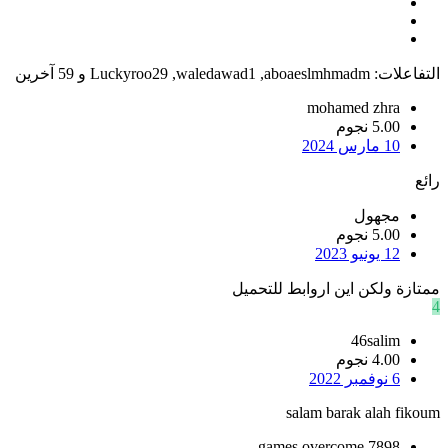
التفاعلات:
aboaeslmhmadm
,
waledawad1
,
Luckyroo29
و 59 آخرين
mohamed zhra
5.00 نجوم
10 مارس 2024
رائع
مجهول
5.00 نجوم
12 يونيو 2023
ممتازة ولكن اين اروابط للتحميل
4
46salim
4.00 نجوم
6 نوفمبر 2022
salam barak alah fikoum
games overcome 7898