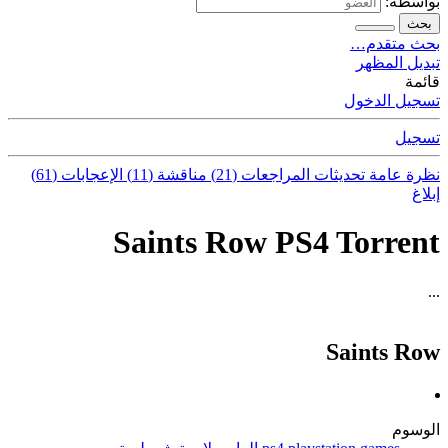
بواسطة:
بحث
بحث متقدم…
تبديل المظهر
قائمة
تسجيل الدخول
تسجيل
نظرة عامة
تحديثات
المراجعات (21)
مناقشة (11)
الإعجابات (61)
إبلاغ
Saints Row PS4 Torrent
...
Saints Row
الوسوم