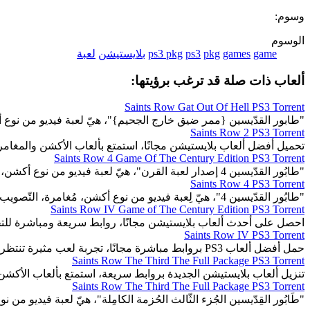
وسوم:
الوسوم
game
games
pkg
ps3
ps3 pkg
بلايستيشن
لعبة
ألعاب ذات صلة قد ترغب برؤيتها:
Saints Row Gat Out Of Hell PS3 Torrent
"طابور القدّيسين {ممر ضيق خارج الجحيم}"، هيّ لعبة فيديو من نوع 
Saints Row 2 PS3 Torrent
تحميل أفضل ألعاب بلايستيشن مجانًا، استمتع بألعاب الأكشن والمغا
Saints Row 4 Game Of The Century Edition PS3 Torrent
"طابُور القدّيسين 4 إصدار لعبة القرن"، هيّ لعبة فيديو من نوع أكشن، مغامرة. التصويب من منظور الشخص 3.
Saints Row 4 PS3 Torrent
"طابُور القدّيسين 4"، هيّ لِعبة فيديو من نوع أكشن، مُغامرة، التّصويب من منظُور الشّخص الثّالث.
Saints Row IV Game of The Century Edition PS3 Torrent
احصل على أحدث ألعاب بلايستيشن مجانًا، روابط سريعة ومباشرة للت
Saints Row IV PS3 Torrent
حمل أفضل ألعاب PS3 بروابط مباشرة مجانًا، تجربة لعب مثيرة تنتظرك.
Saints Row The Third The Full Package PS3 Torrent
تنزيل ألعاب بلايستيشن الجديدة بروابط سريعة، استمتع بألعاب الأكشن
Saints Row The Third The Full Package PS3 Torrent
"طَابُور القِدّيسين الجُزء الثّالث الحُزمة الكامِلة"، هيّ لعبة فيديو من 