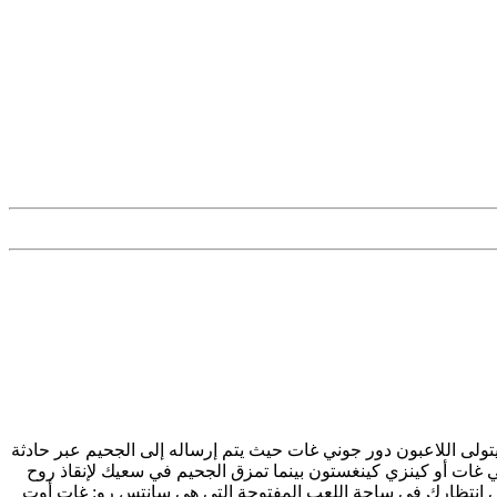
غات في مهمة لإطلاق النار على الشيطان في وجهه! في هذه اللعبة المستقلة من سلسلة سانتس رو Saints Row IV: Gat Out of Hell، يتولى اللاعبون دور جوني غات حيث يتم إرساله إلى الجحيم عبر حادثة
 غات أو كينزي كينغستون بينما تمزق الجحيم في سعيك لإنقاذ روح
في انتظارك في ساحة اللعب المفتوحة التي هي سانتس رو: غات أوت