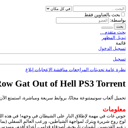
بحث بالعناوين فقط
بواسطة:
بحث
بحث متقدم…
تبديل المظهر
قائمة
تسجيل الدخول
تسجيل
نظرة عامة
تحديثات
المراجعات
مناقشة
الإعجابات
إبلاغ
Row Gat Out of Hell PS3 Torrent
تحميل ألعاب سونيمتنوعة مجانًا، بروابط سريعة ومباشرة، استمتع الآن.
معلومات
لوح روح شريرة ويترك لمواجهة الشياطين، ورعب العالم السفلي (بما 
زعيم القديسين. أيقونات تاريخية، أصدقاء قدامى، أعداء أقدم، مسدس