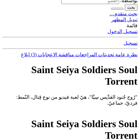
بواسطة:
بحث
بحث متقدم…
تبديل المظهر
قائمة
تسجيل الدخول
تسجيل
نظرة عامة
تحديثات
المراجعات
مناقشة
الإعجابات (3)
إبلاغ
Saint Seiya Soldiers Soul
Torrent
"رُوح جُنود القدِّيس سِيَّا"، هيّ لعبة فيديو من نوع قِتال، النّمط:
فرديّ، جماعيّ.
Saint Seiya Soldiers Soul
Torrent