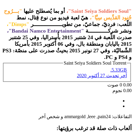
"Saint Seiya Soldiers Soul"،
أو بما يُصطلح عليها
"بـــرُوح
جُنود القدِّيس سِيَّا"،
هيّ لعبة فيديو من نوع قِتال، نمط
اللّعب: فرديّ، جماعيّ، من تطويـــــــــــــــــــر
"Dimps"
،
ونشر شركـــــــــــــة
"Bandai Namco Entertainment"،
صدرت اللِّعبة في 24 شتنبر 2015 بأُستراليا، وفي 25 شتنبر
2015 باليابان ومنطقة بال، وفي 06 أُكتوبر 2015 بأمريكا
الشّماليّة، وفي 27 نونبر 2015 بحيثُ صدرت على منصّة: PS3
و PS4 و PC.
Saint Seiya Soldiers Soul Torrent
5.33GB.
آخر تحديث
27 أكتوبر 2020
0.00
0
صوت
0.00 نجوم
التفاعلات:
pain24
,
leee
,
ammargold
و شخص آخر
ألعاب ذات صلة قد ترغب برؤيتها: