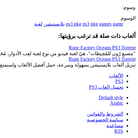
وسوم:
الوسوم
game
games
pkg
ps3
ps3 pkg
بلايستيشن
لعبة
ألعاب ذات صلة قد ترغب برؤيتها:
Rune Factory Oceans PS3 Torrent
"مصنع رُون للمُحِيطات"، هيّ لعبة فيديو من نوع لِعبة لعِب الأدوار، مُحَاك
Rune Factory Oceans PS3 Torrent
تنزيل ألعاب بلايستيشن بسهولة وسرعة، حمل أفضل الألعاب واستمتع 
الألعاب
PS3
تحميل العاب PS3
Default style
Arabic
الشروط والقوانين
سياسة الخصوصية
مساعدة
RSS