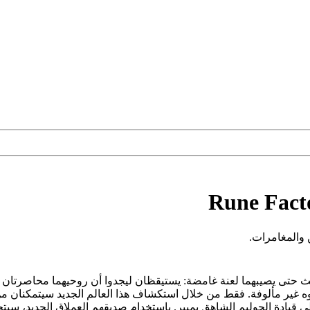
Rune Facto
 والمغامرات.
ث حتى يصيبهما لعنة غامضة: يستيقظان ليجدوا أن روحيهما محاصرتان ال
وه غير مألوفة. فقط من خلال استكشاف هذا العالم الجديد سيتمكنان من ح
قيادة الجوليم الشاهق يميير. باستخدام صديقهم العملاق الجديد، سيتج