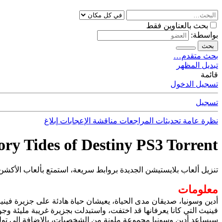
بحث بالعناوين فقط
بواسطة:
بحث
بحث متقدم…
تبديل المظهر
قائمة
تسجيل الدخول
تسجيل
نظرة عامة
تحديثات
المراجعات
مناقشة
الإعجابات
إبلاغ
ry Tides of Destiny PS3 Torrent
تنزيل ألعاب بلايستيشن الجديدة بروابط سريعة، استمتع بألعاب الأكشن
معلومات
أدين وسونيا، صديقان مدى الحياة، يعيشان حياة هادئة على جزيرة فيني
فينيث التي كانا يعرفانها قد اختفت، واستبدلت بجزيرة غريبة مليئة وج
سيساعد أدين وسونيا مجموعة ملونة من الشخصيات، بالإضافة إلى تولي 