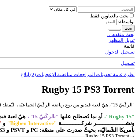
بحث بالعناوين فقط
بواسطة:
بحث
بحث متقدم…
تبديل المظهر
قائمة
تسجيل الدخول
تسجيل
نظرة عامة
تحديثات
المراجعات
مناقشة
الإعجابات (2)
إبلاغ
Rugby 15 PS3 Torrent
"الرڭبيّ 15"، هيّ لعبة فيديو من نوع رياضة الرڭبيّ الجماعيّة، النّمط: فرديّ، جماعيّ.
"Rugby 15"،
أو بما يُصطلح عليها
"بالرڭبيّ 15"،
هيّ لعبة فيدي
ونشـــــــــــــــــــر شركـــــــــــــة
"Bigben Interactive"
و
Games"،
بأمريكا الشّماليّة، بحيثُ صدرت على منصّة: PC و PSVT و PS3 و PS4 و Xbox One و Xbox 360.
Rugby 15 PS3 Torrent