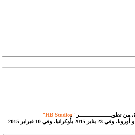
 تطويـــــــــــــــــــــر
"HB Studios"
صدرت اللِّعبة في 21 نونبر 2014 باليابان و أُوروبا، وفي 23 يناير 2015 بأُوكرانيا، وفي 10 فبراير 2015