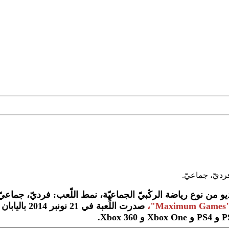
و من نوع رياضة الرڭبيّ الجماعيّة، نمط اللّعب: فرديّ، جماعيّ، من
"Maximum 