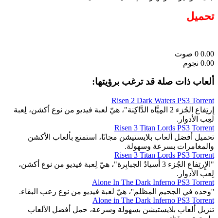
تحميل
0.00
0
صوت
0.00 نجوم
ألعاب ذات صلة قد ترغب برؤيتها:
Risen 2 Dark Waters PS3 Torrent
إِرتِفاع الجُزء 2 المِيَّاه الدَّاكِنة"، هيّ لعبة فيديو من نوع أكشن، لِعبة
لعِب الأدوار.
Risen 3 Titan Lords PS3 Torrent
تحميل أفضل ألعاب بلايستيشن مجانًا، استمتع بألعاب الأكشن
والمغامرات بسرعة وسهولة.
Risen 3 Titan Lords PS3 Torrent
"الإِرتِفاع الجُزء 3 أسيادُ الجبابِرة"، هيّ لِعبة فيديو من نوع أكشن،
لِعب الأدوار.
Alone In The Dark Inferno PS3 Torrent
''وحده في الجحيم المظلم''، هيّ لعبة فيديو من نوع رعب البقاء.
Alone in The Dark Inferno PS3 Torrent
تنزيل ألعاب بلايستيشن بسهولة وسرعة، حمل أفضل الألعاب