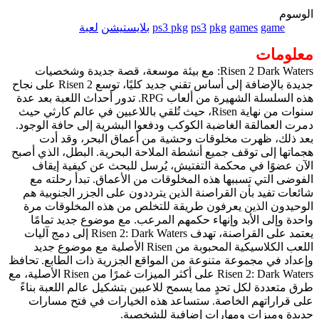
الوسوم
game
games
pkg
ps3
ps3 pkg
بلايستيشن
لعبة
معلومات
Risen 2 Dark Waters: مع بيئة موسعة، قصة جديدة وشخصيات
جديدة بالإضافة إلى أساس تقني جديد كليًا، توسع Risen 2 على نجاح
هذه السلسلة الشهيرة من ألعاب RPG. تدور أحداث اللعبة بعد عدة
سنوات من نهاية Risen، حيث تُلقي باللاعبين في عالم كارثي حيث
دمرت العمالقة الغاضبة الكوكب ودفعوا البشرية إلى حافة الوجود.
بعد ذلك، ظهرت مخلوقات وحشية من أعماق البحر، وقد أدت
هجماتها إلى توقف جميع أنشطة الملاحة البحرية. البطل، الذي أصبح
الآن عضوًا في محكمة التفتيش، يُرسل للبحث عن كيفية إيقاف
الفوضى التي تسببها هذه المخلوقات من الأعماق. تبدأ رحلته مع
شائعات تفيد بأن القراصنة الذين يترددون على الجزر الجنوبية هم
الوحيدون الذين يعرفون طريقة للتخلص من هذه المخلوقات مرة
واحدة وإلى الأبد وإنهاء حكمهم المرعب. مع موضوع جديد تمامًا
يعتمد على القراصنة، تهدف Risen 2: Dark Waters إلى دمج آليات
اللعب الكلاسيكية المحبوبة من Risen الأصلية مع موضوع جديد
وإعداد في مجموعة متنوعة من المواقع الجزرية ذات الطابع. تحافظ
Risen 2: Dark Waters على أكثر الميزات غمرًا من Risen الأصلية، مع
طرق متعددة لكل تحدٍ مما يسمح للاعبين بتشكيل عالم اللعبة بناءً
على قراراتهم الخاصة. ستساعد هذه الخيارات في فتح مسارات
جديدة وميزات ومهارات إضافية للشخصية.