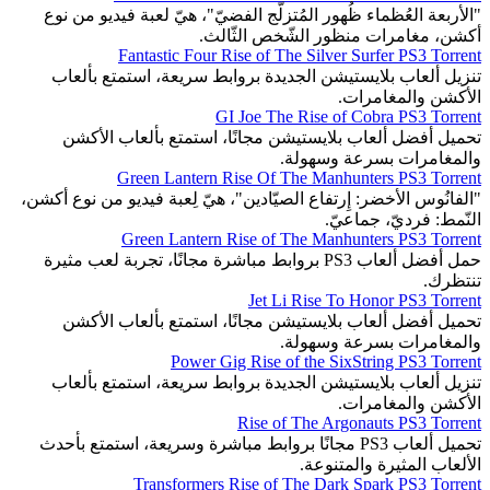
"الأربعة العُظماء ظُهور المُتزلّج الفضيّ"، هيّ لعبة فيديو من نوع
أكشن، مغامرات منظور الشّخص الثّالث.
Fantastic Four Rise of The Silver Surfer PS3 Torrent
تنزيل ألعاب بلايستيشن الجديدة بروابط سريعة، استمتع بألعاب
الأكشن والمغامرات.
GI Joe The Rise of Cobra PS3 Torrent
تحميل أفضل ألعاب بلايستيشن مجانًا، استمتع بألعاب الأكشن
والمغامرات بسرعة وسهولة.
Green Lantern Rise Of The Manhunters PS3 Torrent
"الفانُوس الأخضر: إِرتفاع الصيّادين"، هيّ لِعبة فيديو من نوع أكشن،
النّمط: فرديّ، جماعيّ.
Green Lantern Rise of The Manhunters PS3 Torrent
حمل أفضل ألعاب PS3 بروابط مباشرة مجانًا، تجربة لعب مثيرة
تنتظرك.
Jet Li Rise To Honor PS3 Torrent
تحميل أفضل ألعاب بلايستيشن مجانًا، استمتع بألعاب الأكشن
والمغامرات بسرعة وسهولة.
Power Gig Rise of the SixString PS3 Torrent
تنزيل ألعاب بلايستيشن الجديدة بروابط سريعة، استمتع بألعاب
الأكشن والمغامرات.
Rise of The Argonauts PS3 Torrent
تحميل ألعاب PS3 مجانًا بروابط مباشرة وسريعة، استمتع بأحدث
الألعاب المثيرة والمتنوعة.
Transformers Rise of The Dark Spark PS3 Torrent