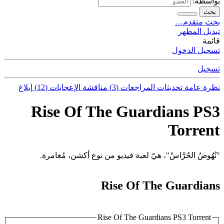
بواسطة:
بحث
بحث متقدم…
تبديل المظهر
قائمة
تسجيل الدخول
تسجيل
نظرة عامة
تحديثات
المراجعات (3)
مناقشة
الإعجابات (12)
إبلاغ
Rise Of The Guardians PS3
Torrent
"نُهُوضُ الحُرَّاسْ"، هيّ لعبة فيديو من نوع أكشن، مُغامرة.
Rise Of The Guardians
Rise Of The Guardians PS3 Torrent