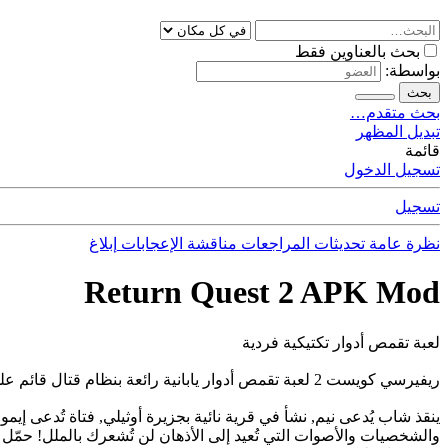
بحث بالعناوين فقط
بواسطة:
بحث
بحث متقدم…
تبديل المظهر
قائمة
تسجيل الدخول
تسجيل
نظرة عامة
تحديثات
المراجعات
مناقشة
الإعجابات
إبلاغ
Return Quest 2 APK Mod
لعبة تقمص أدوار تكتيكية فردية
ريفيرسي كويست 2 لعبة تقمص أدوار يابانية رائعة بنظام قتال قائم على الأدوار لأجهزة أندرويد.
ينقذ شاب يُدعى نيم, نشأ في قرية نائية بجزيرة أوثيلي, فتاة تُدعى