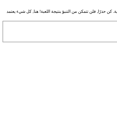
ن حذرًا, فلن تتمكن من التنبؤ بنتيجة اللعبة! هنا, كل شيء يعتمد