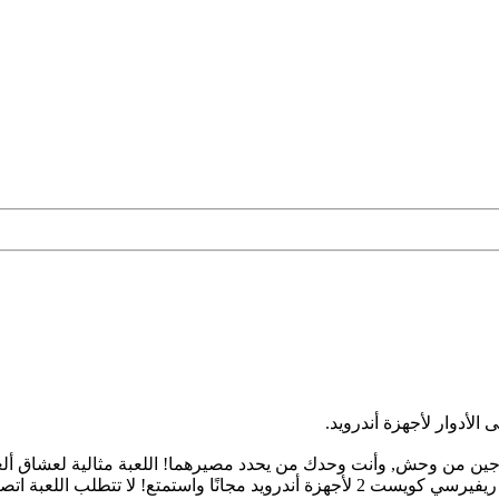
 إيموجين من وحش, وأنت وحدك من يحدد مصيرهما! اللعبة مثالية لعشاق 
والشخصيات والأصوات التي تُعيد إلى الأذهان لن تُشعرك بالملل! حمّل ريفيرسي كويست 2 لأجهز