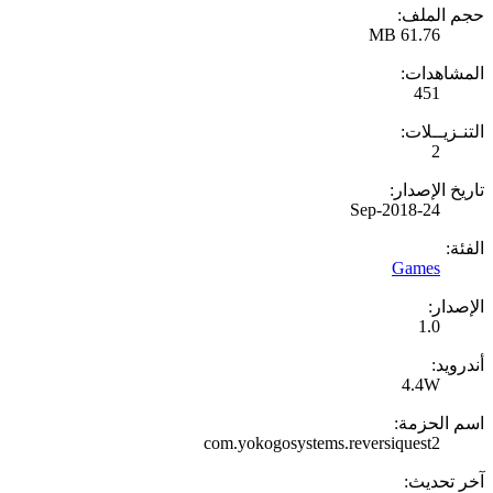
حجم الملف:
61.76 MB
المشاهدات:
451
التنـزيــلات:
2
تاريخ الإصدار:
24-Sep-2018
الفئة:
Games
الإصدار:
1.0
أندرويد:
4.4W
اسم الحزمة:
com.yokogosystems.reversiquest2
آخر تحديث: