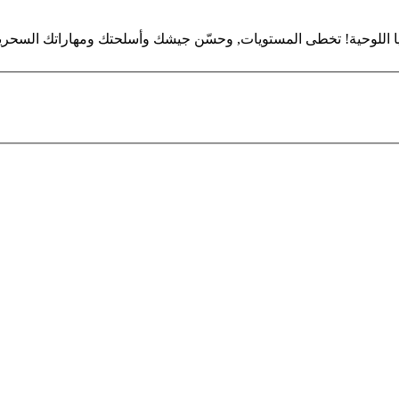
ا اللوحية! تخطى المستويات, وحسّن جيشك وأسلحتك ومهاراتك السحرية. ك