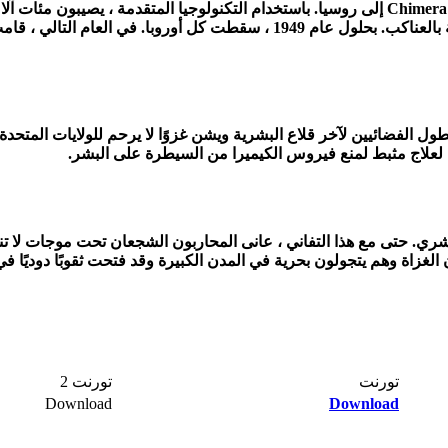
في القرن العشرين ، وصل جنس فضائي يشبه الحشرات يعرف باسم Chimera إلى روسيا. باستخدام التك
متنوعًا من التابعين بدءًا من جنود المشاة البسيط إلى العمالقة الشبيهة بالعنا
 يتجه أسطول الفضائيين لآخر قلاع البشرية ويشن غزوًا لا يرحم للولايات ا
علاج مثبط لمنع فيروس الكيميرا من السيطرة على البشر.
لبشري. حتى مع هذا التفاني ، عانى المحاربون الشجعان تحت موجات لا 
يث يشاهدون الغزاة وهم يتجولون بحرية في المدن الكبيرة وقد فتحت ثقوبًا دو
تورنت​
تورنت 2​
Download​
Download