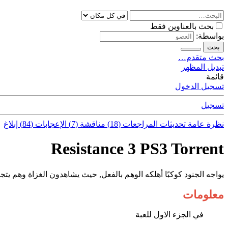
بحث بالعناوين فقط
بواسطة:
بحث
بحث متقدم…
تبديل المظهر
قائمة
تسجيل الدخول
تسجيل
نظرة عامة
تحديثات
المراجعات (18)
مناقشة (7)
الإعجابات (84)
إبلاغ
Resistance 3 PS3 Torrent
يواجه الجنود كوكبًا أهلكه الوهم بالفعل, حيث يشاهدون الغزاة وهم يتج
معلومات
في الجزء الاول للعبة