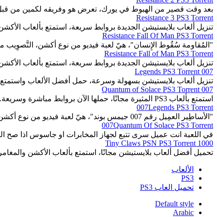
بعد وقت قصير من الهبوط في يورك، تعرض هو وفريقه لكمين من قبل ق
Resistance 3 PS3 Torrent
تنزيل ألعاب بلايستيشن الجديدة بروابط سريعة، استمتع بألعاب الأكشن
Resistance Fall Of Man PS3 Torrent
"المُقاومة سُقُوط الإِنسان"، هيّ لعبة فيديو من نوع أكشن، التَّصوِيب 
Resistance Fall of Man PS3 Torrent
تنزيل ألعاب بلايستيشن الجديدة بروابط سريعة، استمتع بألعاب الأكشن
007 Legends PS3 Torrent
تنزيل ألعاب بلايستيشن بسهولة وسرعة، حمل أفضل الألعاب واستمتع 
007 Quantum of Solace PS3 Torrent
استمتع بألعاب PS3 المثيرة مجانًا، حملها الآن بروابط مباشرة وسريعة.
007Legends PS3 Torrent
"الأساطِير العمِيل رقم 007 جيمس بوند"، هيّ لعبة فيديو من نوع أكشن، التّصويب من منظُور الشّخص الأوّل.
007Quantum Of Solace PS3 Torrent
في اللعبة انت عميل سرى تتبع لجهاز المخابرات او جاسوس اذا صح الت
1000 Tiny Claws PSN PS3 Torrent
تحميل أفضل ألعاب بلايستيشن مجانًا، استمتع بألعاب الأكشن والمغا
الألعاب
PS3
تحميل العاب PS3
Default style
Arabic