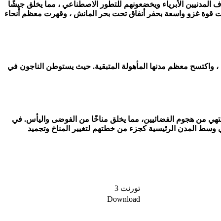
نولوجيا المتقدمة ، يصيبون مئات آلاف المدنيين الأبرياء ويخضعونهم للتطور الاصطناعي ، مما يخلق جيشًا
كب. بحلول عام 1949 ، سقطت كل أوروبا. في العام التالي ، قامت قوة غزو واسعة بحفر أنفاق تحت بحر المانش ، وقهرت معظم أنحاء
لمتحدة ، واكتسح معظم مدنها المأهولة المتبقية. حيث يستوطن الناجون في
تنتهي من هجوم الفضائيين، مما يخلق مناخًا من الفوضى واليأس. في
ديًا في وسط المدن الرئيسية كجزء من خطتهم لتغيير المناخ وتجميد
تورنت 3​
Download​