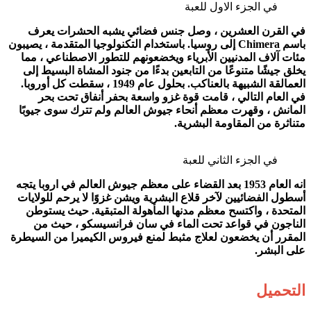
في الجزء الاول للعبة
في القرن العشرين ، وصل جنس فضائي يشبه الحشرات يعرف
باسم Chimera إلى روسيا. باستخدام التكنولوجيا المتقدمة ، يصيبون
مئات آلاف المدنيين الأبرياء ويخضعونهم للتطور الاصطناعي ، مما
يخلق جيشًا متنوعًا من التابعين بدءًا من جنود المشاة البسيط إلى
العمالقة الشبيهة بالعناكب. بحلول عام 1949 ، سقطت كل أوروبا.
في العام التالي ، قامت قوة غزو واسعة بحفر أنفاق تحت بحر
المانش ، وقهرت معظم أنحاء جيوش العالم ولم تترك سوى جيوبًا
متناثرة من المقاومة البشرية.
في الجزء الثاني للعبة
انه العام 1953 بعد القضاء على معظم جيوش العالم في اروبا يتجه
أسطول الفضائيين لآخر قلاع البشرية ويشن غزوًا لا يرحم للولايات
المتحدة ، واكتسح معظم مدنها المأهولة المتبقية. حيث يستوطن
الناجون في قواعد تحت الماء في سان فرانسيسكو ، حيث من
المقرر أن يخضعون لعلاج مثبط لمنع فيروس الكيميرا من السيطرة
على البشر.
التحميل