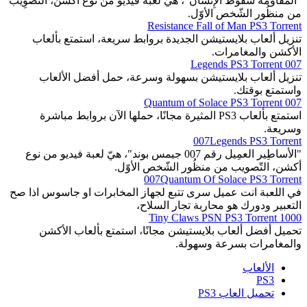
"المُقاومة سُقُوط الإِنسان"، هيّ لعبة فيديو من نوع أكشن، التَّصوِيب
من منظُور الشّخص الأوّل.
Resistance Fall of Man PS3 Torrent
تنزيل ألعاب بلايستيشن الجديدة بروابط سريعة، استمتع بألعاب
الأكشن والمغامرات.
007 Legends PS3 Torrent
تنزيل ألعاب بلايستيشن بسهولة وسرعة، حمل أفضل الألعاب
واستمتع بوقتك.
007 Quantum of Solace PS3 Torrent
استمتع بألعاب PS3 المثيرة مجانًا، حملها الآن بروابط مباشرة
وسريعة.
007Legends PS3 Torrent
"الأساطِير العمِيل رقم 007 جيمس بوند"، هيّ لعبة فيديو من نوع
أكشن، التّصويب من منظُور الشّخص الأوّل.
007Quantum Of Solace PS3 Torrent
في اللعبة انت عميل سرى تتبع لجهاز المخابرات او جاسوس اذا صح
التعبير ودورك هو محاربة تجار السلاح،
1000 Tiny Claws PSN PS3 Torrent
تحميل أفضل ألعاب بلايستيشن مجانًا، استمتع بألعاب الأكشن
والمغامرات بسرعة وسهولة.
الألعاب
PS3
تحميل العاب PS3