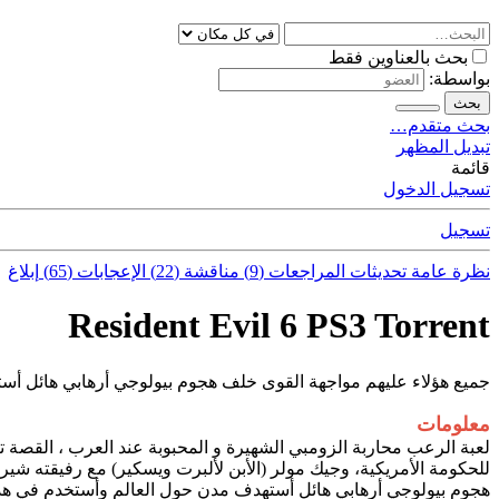
بحث بالعناوين فقط
بواسطة:
بحث
بحث متقدم…
تبديل المظهر
قائمة
تسجيل الدخول
تسجيل
نظرة عامة
تحديثات
المراجعات (9)
مناقشة (22)
الإعجابات (65)
إبلاغ
Resident Evil 6 PS3 Torrent
جميع هؤلاء عليهم مواجهة القوى خلف هجوم بيولوجي أرهابي هائل أس
معلومات
للحكومة الأمريكية، وجيك مولر (الأبن لألبرت ويسكير) مع رفيقته شير
هجوم بيولوجي أرهابي هائل أستهدف مدن حول العالم وأستخدم في هذا الهجوم فايروس السي (C-virus) المطور حديثاً و 