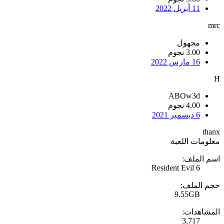
11 أبريل 2022
mrc
مجهول
3.00 نجوم
16 مارس 2022
H
ABOw3d
4.00 نجوم
6 ديسمبر 2021
thanx
معلومات اللعبة
اسم الملف:
Resident Evil 6
حجم الملف:
9.55GB
المشاهدات:
3,717