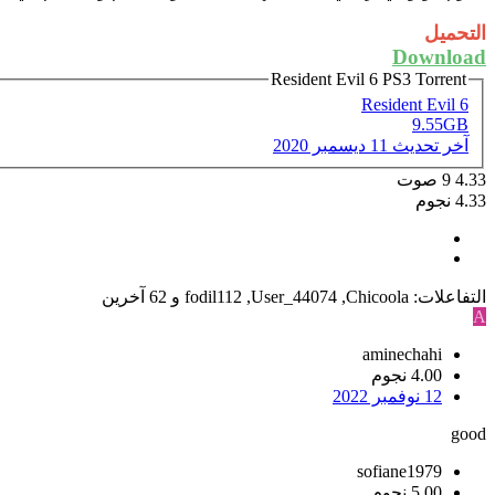
التحميل
Download
Resident Evil 6 PS3 Torrent
Resident Evil 6
9.55GB
آخر تحديث
11 ديسمبر 2020
4.33
9
صوت
4.33 نجوم
التفاعلات:
Chicoola
,
User_44074
,
fodil112
و 62 آخرين
A
aminechahi
4.00 نجوم
12 نوفمبر 2022
good
sofiane1979
5.00 نجوم