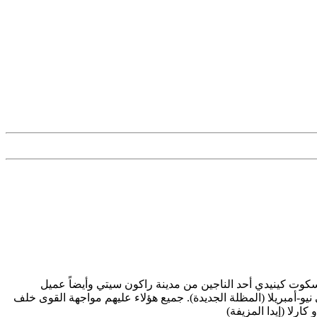
مبي الشهيرة و المحبوبة عند العرب ، القصة تروى من منظور كريس ريدفيلد عضو ومؤسس منظمة BSAA، وليون سكوت كينيدي أحد الناجين من مدينة راكون سيتي وأيضاً عميل
و-أمبريلا (المظلة الجديدة). جميع هؤلاء عليهم مواجهة القوى خلف