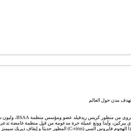
تهدف مدن حول العالم
لعبة الرعب محاربة الزو
ي بيركين، وأيدا وونغ عميلة حرة مدعومة من قبل منظمة غامضة تدعى ني
إيقاف ديريك سيمنز و كارلا (إيدا المزيفة)