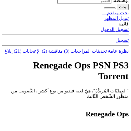
بواسطة:
بحث
بحث متقدم…
تبديل المظهر
قائمة
تسجيل الدخول
تسجيل
نظرة عامة
تحديثات
المراجعات (3)
مناقشة (2)
الإعجابات (21)
إبلاغ
Renegade Ops PSN PS3
Torrent
"العمليّات المُرتدَّةَ"، هيّ لعبة فيديو من نوع أكشن، التَّصويب من
منظُور الشّخص الثّالث.
Renegade Ops