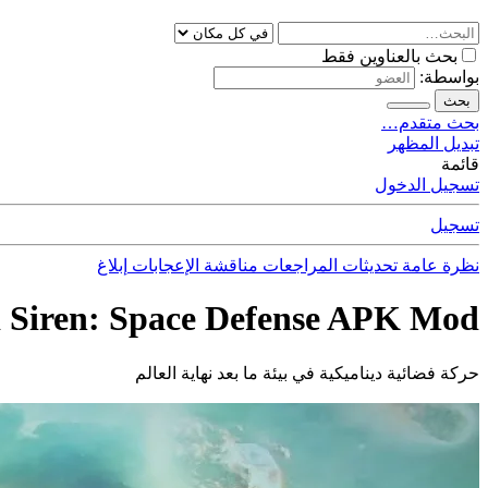
بحث بالعناوين فقط
بواسطة:
بحث
بحث متقدم…
تبديل المظهر
قائمة
تسجيل الدخول
تسجيل
نظرة عامة
تحديثات
المراجعات
مناقشة
الإعجابات
إبلاغ
 Siren: Space Defense APK Mod
حركة فضائية ديناميكية في بيئة ما بعد نهاية العالم