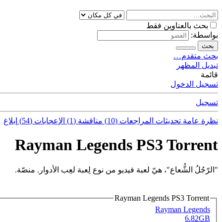
بحث بالعناوين فقط
بواسطة:
بحث
بحث متقدم…
تبديل المظهر
قائمة
تسجيل الدخول
تسجيل
نظرة عامة
تحديثات
المراجعات (10)
مناقشة (1)
الإعجابات (54)
إبلاغ
Rayman Legends PS3 Torrent
"الرّجُلُ الشُّعاع"، هيّ لعبة فيديو من نوع لِعبة لعِب الأدوار. منصّة.
Rayman Legends PS3 Torrent
Rayman Legends
6.82GB