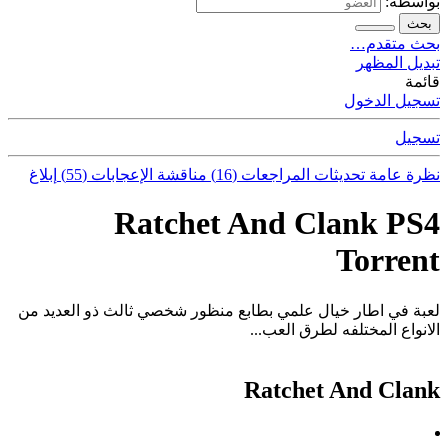
بواسطة:
بحث
بحث متقدم…
تبديل المظهر
قائمة
تسجيل الدخول
تسجيل
نظرة عامة
تحديثات
المراجعات (16)
مناقشة
الإعجابات (55)
إبلاغ
Ratchet And Clank PS4
Torrent
لعبة في اطار خيال علمي بطابع منظور شخصي ثالث ذو العديد من
الانواع المختلفه لطرق العب...
Ratchet And Clank