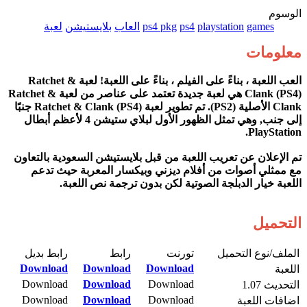
الوسوم
games
playstation
ps4
ps4 pkg
العاب
بلايستيشن
لعبة
معلومات
العب اللعبة ، بناءً على الفيلم ، بناءً على اللعبة! لعبة Ratchet &
Clank (PS4) هي لعبة جديدة تعتمد على عناصر من لعبة Ratchet &
Clank الأصلية (PS2). تم تطوير لعبة Ratchet & Clank (PS4) جنبًا
إلى جنب, وهي تمثل الظهور الأول لبلاي ستيشن 4 لأعظم أبطال
PlayStation.
تم الإعلان عن تعريب اللعبة من قبل بلايستيشن السعودية بالتعاون
مع ممثلي أصوات من أفلام ديزني وبيكسار المعربة حيث تدعم
اللعبة خيار الدبلجة الصوتية لكن بدون ترجمة نص اللعبة.
التحميل
الملف/نوع التحميل​
تورنت​
رابط​
رابط بديل​
Download
Download
Download
اللعبة​
Download
Download
Download
التحديث 1.07
Download
Download
Download
اضافات اللعبة