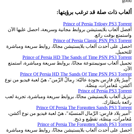
good
ألعاب ذات صلة قد ترغب برؤيتها:
Prince of Persia Trilogy PS3 Torrent
أفضل ألعاب بلايستيشن بروابط مجانية وسريعة، احصل عليها الآن
واستمتع بوقت رائع.
Prince of Persia Classic PSN PS3 Torrent
احصل على أحدث ألعاب بلايستيشن مجانًا، روابط سريعة ومباشرة
للتحميل.
Prince of Persia HD The Sands of Time PSN PS3 Torrent
تحميل ألعاب سونيمتنوعة مجانًا، بروابط سريعة ومباشرة، استمتع
الآن.
Prince Of Persia HD The Sands Of Time PSN PS3 Torrent
"أَمِيرُ بِلادِ فارِس بجودة عاليّة: رِمالُ الزّمن"، هيّ لعبة فيديو من نوع
أكشن، مُغامرات، مِنصَّة.
Prince of Persia PS3 Torrent
تنزيل ألعاب بلايستيشن مجانًا، بروابط سريعة ومباشرة، تجربة لعب
رائعة بانتظارك.
Prince Of Persia The Forgotten Sands PS3 Torrent
"أمير بِلاد فارِس: الرِّمال المنسيّة"، هيّ لعبة فيديو من نوع أكشن،
مُغامرات، مِنصّة، تقطِيع و ذبح.
Prince of Persia The Forgotten Sands PS3 Torrent
احصل على أحدث ألعاب بلايستيشن مجانًا، روابط سريعة ومباشرة