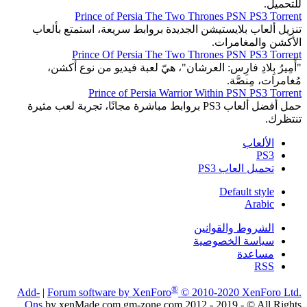
للتحميل.
Prince of Persia The Two Thrones PSN PS3 Torrent
تنزيل ألعاب بلايستيشن الجديدة بروابط سريعة، استمتع بألعاب
الأكشن والمغامرات.
Prince Of Persia The Two Thrones PSN PS3 Torrent
"أًَمِيرُ بِلادِ فارِس: العرشان"، هيّ لعبة فيديو من نوع أكشن،
مُغامرات، مِنصَّة.
Prince of Persia Warrior Within PSN PS3 Torrent
حمل أفضل ألعاب PS3 بروابط مباشرة مجانًا، تجربة لعب مثيرة
تنتظرك.
الألعاب
PS3
تحميل العاب PS3
Default style
Arabic
الشروط والقوانين
سياسة الخصوصية
مساعدة
RSS
®
Add-
|
Forum software by XenForo
© 2010-2020 XenForo Ltd.
Ons
by xenMade.com gm-zone.com 2012 - 2019 - © All Rights