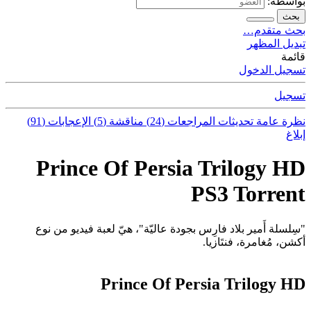
بواسطة:
بحث
بحث متقدم…
تبديل المظهر
قائمة
تسجيل الدخول
تسجيل
نظرة عامة
تحديثات
المراجعات (24)
مناقشة (5)
الإعجابات (91)
إبلاغ
Prince Of Persia Trilogy HD
PS3 Torrent
"سِلسلة أَمير بلاد فارِس بجودة عاليّة"، هيّ لعبة فيديو من نوع
أكشن، مُغامرة، فنتَازيا.
Prince Of Persia Trilogy HD