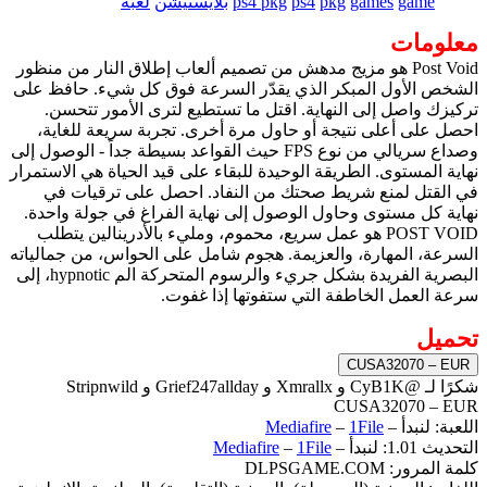
game
games
pkg
ps4
ps4 pkg
بلايستيشن
لعبة
معلومات
Post Void هو مزيج مدهش من تصميم ألعاب إطلاق النار من منظور
الشخص الأول المبكر الذي يقدّر السرعة فوق كل شيء. حافظ على
تركيزك واصل إلى النهاية. اقتل ما تستطيع لترى الأمور تتحسن.
احصل على أعلى نتيجة أو حاول مرة أخرى. تجربة سريعة للغاية،
وصداع سريالي من نوع FPS حيث القواعد بسيطة جداً - الوصول إلى
نهاية المستوى. الطريقة الوحيدة للبقاء على قيد الحياة هي الاستمرار
في القتل لمنع شريط صحتك من النفاد. احصل على ترقيات في
نهاية كل مستوى وحاول الوصول إلى نهاية الفراغ في جولة واحدة.
POST VOID هو عمل سريع، محموم، ومليء بالأدرينالين يتطلب
السرعة، المهارة، والعزيمة. هجوم شامل على الحواس، من جمالياته
البصرية الفريدة بشكل جريء والرسوم المتحركة الم hypnotic، إلى
سرعة العمل الخاطفة التي ستفوتها إذا غفوت.
تحميل
CUSA32070 – EUR
شكرًا لـ @CyB1K و Xmrallx و Grief247allday و Stripnwild
CUSA32070 – EUR
اللعبة: لنبدأ –
1File
–
Mediafire
التحديث 1.01: لنبدأ –
1File
–
Mediafire
كلمة المرور: DLPSGAME.COM