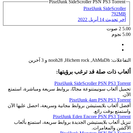
PixelJunk SideScroller PSN PS3 Torrent
PixelJunk SideScroller
792MB
آخر تحديث
14 أبريل 2022
5.00
2
صوت
5.00 نجوم
التفاعلات:
AhMaDh
,
Hichem rock
,
nooh28
و 3 آخرين
ألعاب ذات صلة قد ترغب برؤيتها:
PixelJunk SideScroller PSN PS3 Torrent
تحميل ألعاب سونيمتنوعة مجانًا، بروابط سريعة ومباشرة، استمتع
الآن.
PixelJunk 4am PSN PS3 Torrent
أفضل ألعاب بلايستيشن بروابط مجانية وسريعة، احصل عليها الآن
واستمتع بوقت رائع.
PixelJunk Eden Encore PSN PS3 Torrent
تنزيل ألعاب بلايستيشن الجديدة بروابط سريعة، استمتع بألعاب
الأكشن والمغامرات.