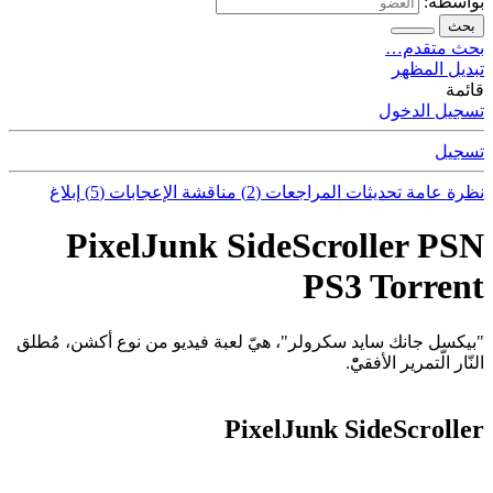
بواسطة:
بحث
بحث متقدم…
تبديل المظهر
قائمة
تسجيل الدخول
تسجيل
نظرة عامة
تحديثات
المراجعات (2)
مناقشة
الإعجابات (5)
إبلاغ
PixelJunk SideScroller PSN
PS3 Torrent
"بيكسل جانك سايد سكرولر"، هيّ لعبة فيديو من نوع أكشن، مُطلق
النّار الّتمرير الأفقيّْ.
PixelJunk SideScroller