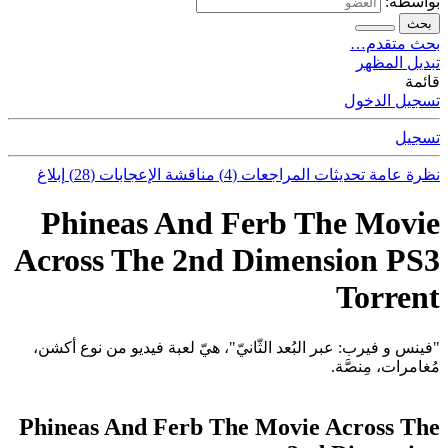
بواسطة:
بحث
بحث متقدم…
تبديل المظهر
قائمة
تسجيل الدخول
تسجيل
نظرة عامة
تحديثات
المراجعات (4)
مناقشة
الإعجابات (28)
إبلاغ
Phineas And Ferb The Movie
Across The 2nd Dimension PS3
Torrent
"فينس و فيرب: عبر البُعد الثّانيّ"، هيّ لعبة فيديو من نوع أكشن،
مُغامرات، مِنصَّة.
Phineas And Ferb The Movie Across The