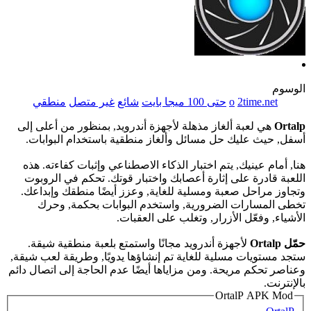
الوسوم
2time.net
o
حتى 100 ميجا بايت
شائع
غير متصل
منطقي
Ortalp
هي لعبة ألغاز مذهلة لأجهزة أندرويد, بمنظور من أعلى إلى
أسفل, حيث عليك حل مسائل وألغاز منطقية باستخدام البوابات.
هنا, أمام عينيك, يتم اختبار الذكاء الاصطناعي وإثبات كفاءته. هذه
اللعبة قادرة على إثارة أعصابك واختبار قوتك. تحكم في الروبوت
وتجاوز مراحل صعبة ومسلية للغاية, وعزز أيضًا منطقك وإبداعك.
تخطى المسارات الضرورية, واستخدم البوابات بحكمة, وحرك
الأشياء, وفعّل الأزرار, وتغلب على العقبات.
حمّل Ortalp
لأجهزة أندرويد مجانًا واستمتع بلعبة منطقية شيقة.
ستجد مستويات مسلية للغاية تم إنشاؤها يدويًا, وطريقة لعب شيقة,
وعناصر تحكم مريحة. ومن مزاياها أيضًا عدم الحاجة إلى اتصال دائم
بالإنترنت.
OrtalP APK Mod