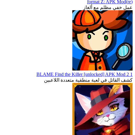
(re)format Z: APK Mod
عمل خفي مظلم مع ألغاز
1 2 BLAME Find the Killer [unlocked] APK Mod
كشف القاتل في لعبة منطقية متعددة اللاعبين