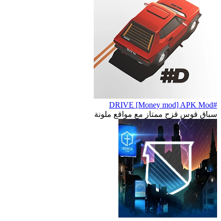
#DRIVE [Money mod] APK Mod
سباق قوس قزح ممتاز مع مواقع ملونة