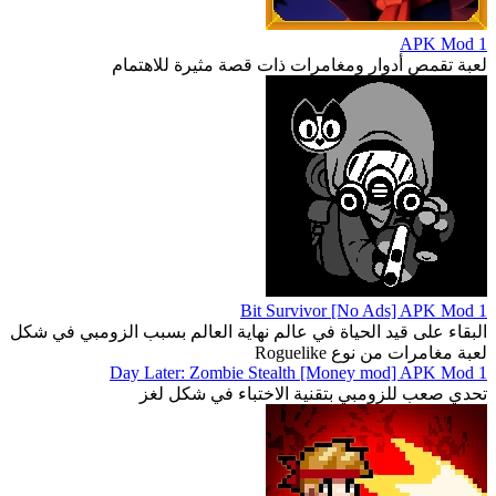
1 APK Mod
لعبة تقمص أدوار ومغامرات ذات قصة مثيرة للاهتمام
1 Bit Survivor [No Ads] APK Mod
البقاء على قيد الحياة في عالم نهاية العالم بسبب الزومبي في شكل
لعبة مغامرات من نوع Roguelike
1 Day Later: Zombie Stealth [Money mod] APK Mod
تحدي صعب للزومبي بتقنية الاختباء في شكل لغز