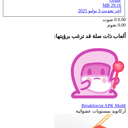
OrtalP
29.16 MB
آخر تحديث
3 يوليو 2025
0.00
0
صوت
0.00 نجوم
ألعاب ذات صلة قد ترغب برؤيتها:
#Breakforcist APK Mod
أركانويد بمستويات عشوائية