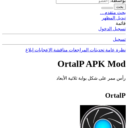
بواسطة:
بحث
بحث متقدم…
تبديل المظهر
قائمة
تسجيل الدخول
تسجيل
نظرة عامة
تحديثات
المراجعات
مناقشة
الإعجابات
إبلاغ
OrtalP APK Mod
رأس ممر على شكل بوابة ثلاثية الأبعاد
OrtalP