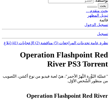
بواسطة:
بحث
بحث متقدم…
تبديل المظهر
قائمة
تسجيل الدخول
تسجيل
نظرة عامة
تحديثات
المراجعات (5)
مناقشة (2)
الإعجابات (41)
إبلاغ
Operation Flashpoint Red
River PS3 Torrent
"عمليّة البُؤْرة النَّهرُ الأحمر"، هيّ لعبة فيديو من نوع أكشن، التّصويب
من منظور الشّخص الأوّل.
Operation Flashpoint Red River