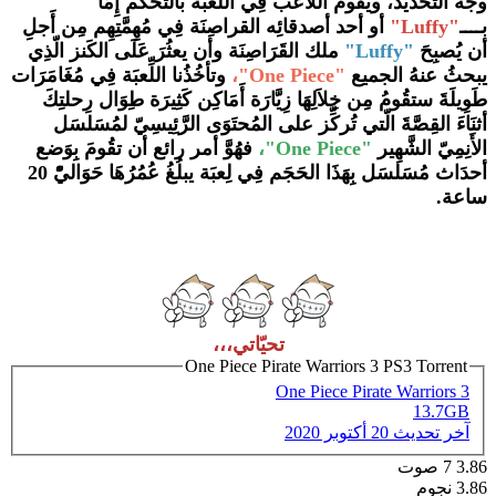
وجه التَّحديد، ويقُوم اللاَّعب فِي اللِّعبة بالتَّحكُّم إِمَّا
بــــ
"Luffy"
أو أحد أصدقائِه القراصِنَة فِي مُهِمَّتِهِم مِن أَجلِ
أن يُصبِحَ
"Luffy"
ملك القَرَاصِنَة وأن يعثُرَ عَلَى الكَنز الّذِي
يبحثُ عنهُ الجميع
"One Piece"،
وتأخُذُنا اللِّعبَة فِي مُغَامَرَات
طَوِيلَةَ ستقُومُ مِن خِلاَلِهَا زِيَّارَة أَمَاكِن كَثِيرَة طِوَال رِحلتِكَ
أثنَاءَ القِصَّةَ الّتي تُركِّز على المُحتَوَى الرَّئِيسِيّ لمُسَلسَل
الأَنِمِيّ الشَّهِير
"One Piece"،
فهُوَّ أمر رائع أن تقُومَ بِوَضع
أحدَاث مُسَلسَل بِهَذَا الحَجَم فِي لِعبَة يبلُغُ عُمُرُهَا حَوَاليّْ 20
ساعة.
تحيّاتي،،،
One Piece Pirate Warriors 3 PS3 Torrent
One Piece Pirate Warriors 3
13.7GB
آخر تحديث
20 أكتوبر 2020
3.86
7
صوت
3.86 نجوم