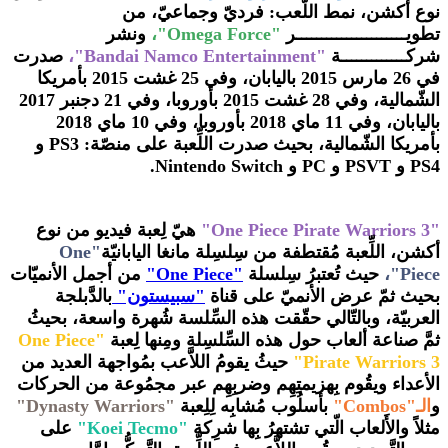
نوع أكشن، نمط اللّعب: فرديّ وجماعيّ، من
تطويــــــــــــــــــــــر
"Omega Force"،
ونشر
شركـــــــــــــة
"Bandai Namco Entertainment"،
صدرت
في 26 مارس 2015 باليابان، وفي 25 غشت 2015 بأمريكا
الشّمالية، وفي 28 غشت 2015 بأوروبا، وفي 21 دجنبر 2017
باليابان، وفي 11 ماي 2018 بأوروبا، وفي 10 ماي 2018
بأمريكا الشّمالية، بحيث صدرت اللِّعبة على منصّة: PS3 و
PS4 و PSVT و PC و Nintendo Switch.
"One Piece Pirate Warriors 3"
هيّ لِعبة فيديو من نوع
أكشن، اللِّعبة مُقتطفة من سِلسِلة مانغا اليابانيّة
"
One
Piece"،
حيث تُعتبرُ سِلسلة
"One Piece"
من أجمل الأنميّات
بحيث ثمّ عرض الأنميّ على قناة
"سبيستون"
بالدَّبلجة
العربيّة، وبالتّالي حقّقت هذه السِّلسة شُهرة واسعة، بحيثُ
ثمَّ صناعة ألعاب حول هذه السِّلسِلة ومِنها لِعبة
"One Piece
Pirate Warriors 3"
حيثُ يقومُ اللاَّعب بمُواجهة العديد من
الأعداء ويقُوم بِهزيمتِهِم وضربِهِم عبر مجمُوعة من الحركات
و
الـ"Combos"
بأسلُوب مُشابِه لِلِعبة
"Dynasty Warriors"
مثلاً والأَلعاب الّتي تشتهرُ بِها شرِكة
"Koei Tecmo"
على