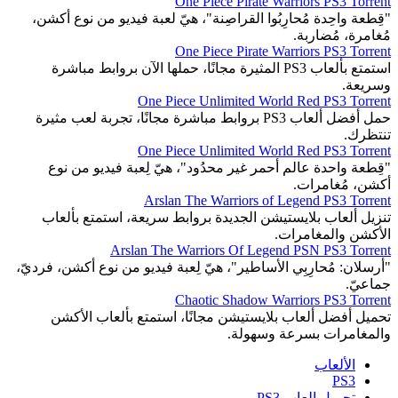
One Piece Pirate Warriors PS3 Torrent
"قِطعة واحِدة مُحارِبُوا القراصِنة"، هيّ لعبة فيديو من نوع أكشن،
مُغامرة، مُضاربة.
One Piece Pirate Warriors PS3 Torrent
استمتع بألعاب PS3 المثيرة مجانًا، حملها الآن بروابط مباشرة
وسريعة.
One Piece Unlimited World Red PS3 Torrent
حمل أفضل ألعاب PS3 بروابط مباشرة مجانًا، تجربة لعب مثيرة
تنتظرك.
One Piece Unlimited World Red PS3 Torrent
"قِطعة واحدة عالم أحمر غير محدُود"، هيّ لِعبة فيديو من نوع
أكشن، مُغامرات.
Arslan The Warriors of Legend PS3 Torrent
تنزيل ألعاب بلايستيشن الجديدة بروابط سريعة، استمتع بألعاب
الأكشن والمغامرات.
Arslan The Warriors Of Legend PSN PS3 Torrent
"أرسلان: مُحارِبِي الأساطير"، هيّ لِعبة فيديو من نوع أكشن، فرديّ،
جماعيّ.
Chaotic Shadow Warriors PS3 Torrent
تحميل أفضل ألعاب بلايستيشن مجانًا، استمتع بألعاب الأكشن
والمغامرات بسرعة وسهولة.
الألعاب
PS3
تحميل العاب PS3