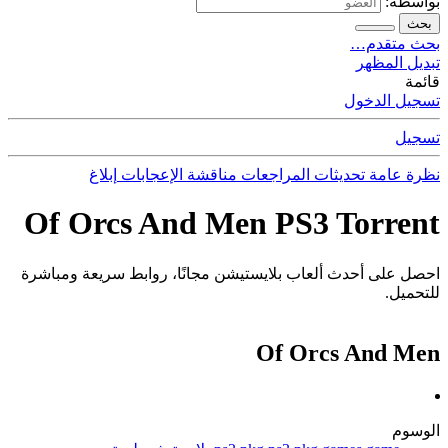
بواسطة:
بحث
بحث متقدم…
تبديل المظهر
قائمة
تسجيل الدخول
تسجيل
نظرة عامة
تحديثات
المراجعات
مناقشة
الإعجابات
إبلاغ
Of Orcs And Men PS3 Torrent
احصل على أحدث ألعاب بلايستيشن مجانًا، روابط سريعة ومباشرة
للتحميل.
Of Orcs And Men
الوسوم