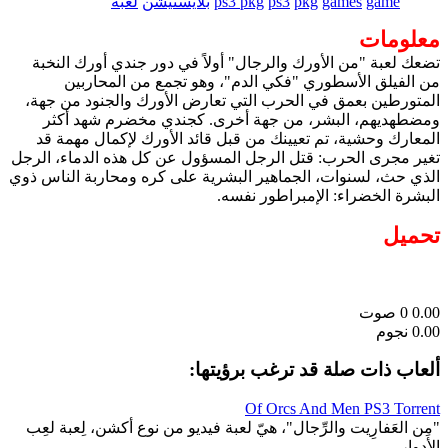
game
games
pkg
ps3
ps3 pkg
بلايستيشن
لعبة
معلومات
تضعك لعبة "من الأورك والرجال" أولاً في دور جندي أورك النخبة
من الفيلق الأسطوري "فكي الدم"، وهو تجمع من المحاربين
المتورطين بعمق في الحرب التي تعارض الأورك والجنود من جهة،
ومضطهديهم، البشر، من جهة أخرى. كجندي مخضرم شهد أكثر
المعارك وحشية، تم تعيينك من قبل قائد الأورك لإكمال مهمة قد
تغير مجرى الحرب: قتل الرجل المسؤول عن كل هذه الدماء، الرجل
الذي حث، لسنوات، الجماهير البشرية على كره ومحاربة الناس ذوي
البشرة الخضراء: الإمبراطور نفسه.
تحميل
0.00
0
صوت
0.00 نجوم
ألعاب ذات صلة قد ترغب برؤيتها:
Of Orcs And Men PS3 Torrent
"مِن العَفارِيت والرِّجال"، هيّ لعبة فيديو من نوع أكشن، لِعبة لعِب
الأدوار.