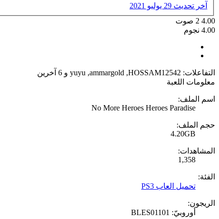
آخر تحديث
29 يوليو 2021
4.00
2
صوت
4.00 نجوم
التفاعلات:
HOSSAM12542
,
ammargold
,
yuyu
و 6 آخرين
معلومات اللعبة
اسم الملف:
No More Heroes Heroes Paradise
حجم الملف:
4.20GB
المشاهدات:
1,358
الفئة:
تحميل العاب PS3
الريجون:
أوروبيّ: BLES01101