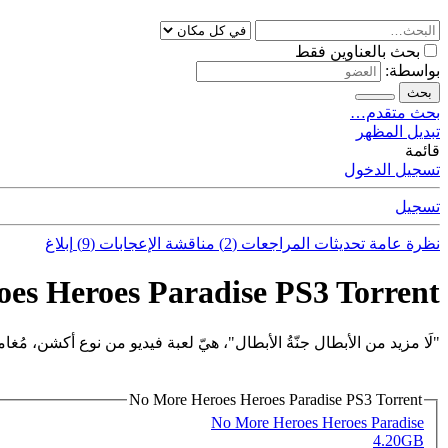
بحث بالعناوين فقط
بواسطة:
بحث
بحث متقدم…
تبديل المظهر
قائمة
تسجيل الدخول
تسجيل
نظرة عامة
تحديثات
المراجعات (2)
مناقشة
الإعجابات (9)
إبلاغ
es Heroes Paradise PS3 Torrent
"لَا مزيد من الأبطال جنّةُ الأبطال"، هيّ لعبة فيديو من نوع أكشن، مُغا
No More Heroes Heroes Paradise PS3 Torrent
No More Heroes Heroes Paradise
4.20GB