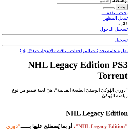
بواسطة:
بحث
بحث متقدم…
تبديل المظهر
قائمة
تسجيل الدخول
تسجيل
نظرة عامة
تحديثات
المراجعات
مناقشة
الإعجابات (5)
إبلاغ
NHL Legacy Edition PS3
Torrent
"دوري الهُوكيّ الوطنيّ الطبعة القديمة"، هيّ لعبة فيديو من نوع
رياضة الهُوكيّ.
NHL Legacy Edition
"NHL Legacy Edition"،
أو بما يُصطلح عليها بــــــ
"دوري