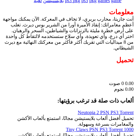
game
games
pkg
ps3
ps3 pkg
بلايستيشن
لعبة
معلومات
أنت جازيتا، محارب بربري، لا تخاف في المعركة. الآن يمكنك مواجهة
أعظم مغامراتك: إنقاذ الأميرة أورا من الشرير بوس ديرث. تغلب
على أرض خطرة مليئة بالزنزانات والشياطين، السحر والرهبان.
اختر أي درع، وأي تعويذة، وأي سلاح ستستخدمه لالتقاط كل واحدة
من 8 ميداليات التي تقربك أكثر فأكثر من معركتك النهائية مع ديرث
الشيطاني.
تحميل
0.00
0
صوت
0.00 نجوم
ألعاب ذات صلة قد ترغب برؤيتها:
Neutopia 2 PSN PS3 Torrent
تحميل أفضل ألعاب بلايستيشن مجانًا، استمتع بألعاب الأكشن
والمغامرات بسرعة وسهولة.
1000 Tiny Claws PSN PS3 Torrent
تحميل أفضل ألعاب بلايستيشن مجانًا، استمتع بألعاب الأكشن