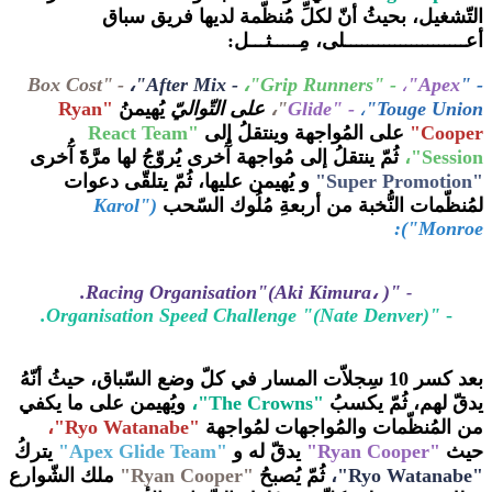
التّشغيل، بحيثُ أنّ لكلِّ مُنظّمة لديها فريق سباق
أعــــــــــــــــــــــلى، مِـــــثـــل:
Box Cost"
-
،"After Mix
-
،
"Grip Runners"
-
،
"
Apex
- "
"Touge Union
،
-
Glide"
"،
على التّواليّ
يُهيمنُ
"Ryan
Cooper"
على المُواجهة وينتقلُ إلى
"
React Team
Session
"،
ثُمّ ينتقلُ إلى مُواجهة آُخرى يُروّجُ لها مرَّةََ آُخرى
"
Super Promotion
"
و يُهيمن عليها، ثُمّ يتلقّى دعوات
لمُنظّمات النُّخبة من أربعةِ مُلُوك السّحب
("Karol
Monroe"):
"( ،Racing Organisation"(Aki Kimura.
-
"(Organisation Speed Challenge "(Nate Denver.
-
بعد كسر 10 سِجلاّت المسار في كلّ وضع السّباق، حيثُ أنّهُ
يدقّ لهم، ثُمّ يكسبُ
"The Crowns"،
ويُهيمن على ما يكفي
من المُنظّمات والمُواجهات لمُواجهة
"
Ryo Watanabe
"،
حيث
"Ryan Cooper"
يدقّ له و
"Apex Glide Team"
يتركُ
"
Ryo Watanabe
"،
ثُمّ يُصبحُ
"Ryan Cooper"
ملك الشّوارع