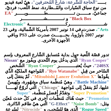
بــــــ
"الحاجة للسُّرعة: شارعُ المُحترفين
"،
هيّ لعبة فيديو
من نوع سباق السّيارات والمُــطاردة، نمط اللّعب: فرديّ،
جماعيّ، مـــــــن تـــــــــــــــــــــطـــــــــــــويــــــر
"
EA
Black Box
"
و نـــــــــــــشـــــــــــــــــر
شـــــــــــــــــــــــــــركـــــــــــــــــــــــــــــة
"Electronic
Arts"،
صدرت في 14 نونبر 2007 بأمريكا الشّمالية، وفي 23
نونبر 2007 بأُورُوبا، بحـــيــــث صدرت على PS3 وباقي
الأجهزة الآخرى.
تدور قصّة اللّعبة حول بداية مُتسابق الشّارع المعروف بإسم
"Ryan Cooper"
الّذي يدخُل يوم التّحدي ويفُوز مع
Nissan
"
240SX"،
حيثُ يُعتبـــــــــــــر
"Ryan Cooper"
الشّخص
السّاخر من قِبلِ
"
Ryo Watanabe
"،
المُواجهة الملكيّة الذّي
يقُودُها
"Mitsubishi Lancer Evolution X"،
ثُمّ ينتقلُ إلى
"Battle Machine"،
وهيّ مُنظّمة سباق مشهُورة، ويُهيمنُ
عليها، ثُمّ ينتقلُ إلى مُواجهة
"Chicago"،
الّتي تُروّجُ لهــــــا
"Super Promotion"
وتقدّمُ أفضل مُنظّمة،
"Super
Promotion".
حيث هُناك مُنظّمات أُخرى في كلّ حدث مُعيّن
مِثل:
"
"Noise Bomb
G-Effect"
"
الّتي هيّ طاقم الدّائرة،
"Rogue Speed"
الّذي هوّ للسّحب، و
"
Nitrocide
"
لسُرعة