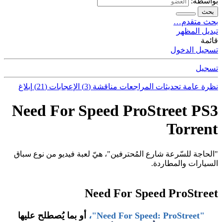
بواسطة:
بحث
بحث متقدم…
تبديل المظهر
قائمة
تسجيل الدخول
تسجيل
نظرة عامة
تحديثات
المراجعات
مناقشة (3)
الإعجابات (21)
إبلاغ
Need For Speed ProStreet PS3
Torrent
"الحاجة للسّرعة شارع المُحترفين"، هيّ لعبة فيديو من نوع سباق
السيارات والمطاردة.
Need For Speed ProStreet
"Need For Speed: ProStreet"،
أو بما يُصطلح عليها