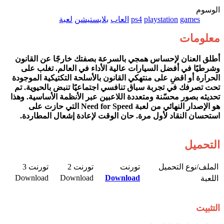
الوسوم
games
playstation
ps4
العاب
بلايستيشن
لعبة
معلومات
أطلق العنان لإحساس همجي بالسرعة بصفتك خارجًا عن القانون
وشرطيًا في أفضل السيارات عالية الأداء في العالم. تغلب على
الحرارة أو اقضِ على منتهكي القانون بالأسلحة التكتيكية الموجودة
تحت تصرفك في تجربة سباق تنافسي اجتماعيًا تنبض بالحيوية. تم
تحديثه بصور محسّنة ومتعددة اللاعبين عبر الأنظمة الأساسية. وهذا
هو الإصدار النهائي من لعبة Need for Speed التي حازت على
استحسان النقاد لأول مرة. حان الوقت لإعادة إشعال المطاردة.
التحميل
الملف/نوع التحميل​
تورنت​
تورنت 2​
تورنت 3​
Download​
Download​
Download
اللعبة​
التثبيت