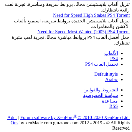
تنزيل ألعاب بلايستيشن مجانًا، بروابط سريعة ومباشرة، تجربة لعب
رائعة بانتظارك.
Need for Speed High Stakes PS4 Torrent
تنزيل ألعاب بلايستيشن الجديدة بروابط سريعة، استمتع بألعاب
الأكشن والمغامرات.
Need for Speed Most Wanted (2005) PS4 Torrent
حمل أفضل ألعاب PS4 بروابط مباشرة مجانًا، تجربة لعب مثيرة
تنتظرك.
الألعاب
PS4
تحميل العاب PS4
Default style
Arabic
الشروط والقوانين
سياسة الخصوصية
مساعدة
RSS
®
Add-
|
Forum software by XenForo
© 2010-2020 XenForo Ltd.
Ons
by xenMade.com gm-zone.com 2012 - 2019 - © All Rights
Reserved