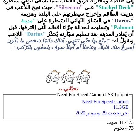
إلى طاقمه ومُحاربة فريق اللاّعب بينما يسعى لتوليّ سيطرة
"Stacked Deck"
على
"Silverton"،
حيث نجح اللاّعب في
هزيمة الطّاقم وإخراج سيطرتهم على البلدة وهزيمة
"Darius"
في السّباق النّهائي للسّيطرة على
"مدينة
Palmont"
وتسليمه للعدالة جرّاء أفعاله الّتي إقترفها، قبل
أن يُغادر المدينة بعد تسليم سيّارته يُحذّرُ
"Darius"
اللاعب
ويقولُ له:
"تمتّع بها حتّى تنتهي، هُناك دائمًا شخص ما يكُون
أسرعُ منك قليلاً، وعاجلاً أم آجلاً سوف يلحقُون بالرّكب".
تحيّاتي،،،
Need For Speed Carbon PS3 Torrent
Need For Speed Carbon
11.3GB
آخر تحديث
29 سبتمبر 2020
4.73
11
صوت
4.73 نجوم