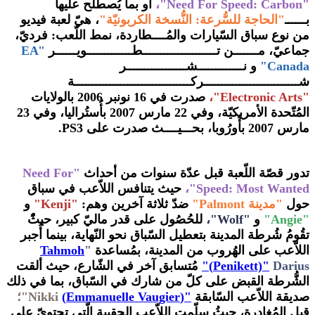
"Need For Speed: Carbon"،
أو بما يُصطلح عليها
بــــــ
"الحاجة للسُّرعة: النُّسخة الكربونيّة
"
، هيّ لعبة فيديو
من نوع سباق السّيارات والمُــــطاردة، نمط اللّعب: فرديّ،
جماعيّ، مـــــــن تـــــــــــــــــــــطـــــــــــــويــــــر
"
EA
Canada"
و نـــــــــــــشـــــــــــــــــر
شـــــــــــــــــــــــــــركـــــــــــــــــــــــــــــــــة
"Electronic Arts"،
صدرت في 16 نونبر 2006 بالولايات
المُتّحدة الأمريكيّة، وفي 22 مارس 2007 بأُستُراليا، وفي 23
مارس 2007 بأُورُوبا، بحـــيــــث صدرت على PS3.
تدور قصّة اللّعبة
قبل عدّة سنوات من أحداث
"Need For
Speed: Most Wanted"،
حيث يتنافس اللاّعب في سباق
حول
"مدينة Palmont"
ضدّ ثلاثة آخرين وهم:
"Kenji"
و
"Angie"
و
"Wolf"،
للحُصُول على قدر ماليّ كبير، حيثًُ
تقُومُ شُرطة المدينة بتعطيل السّباق نحو النّهاية، بينما أُجبر
اللاّعب على الهُروب من المدينة، بمُساعدة
"
Tahmoh
Darius
Penikett)"
)"
مُتسابق آخر في الشّارع، حيث ألقت
الشُّرطة القبض على كلّ من شارك في السّباق، بما في ذلك
صديقة اللاّعب السّابقة
"(
Emmanuelle Vaugier
(
Nikki
"؛
قبل المُغادرة، حيثُ سلّمت اللاّعب الحقيبة الّتي تحتويّ على