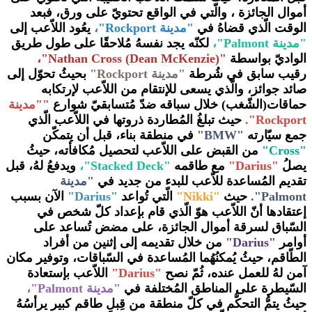
أموال الجائزة ، والّتي في الواقع تحتويّ على ورق، فبعد
الوقت الّذي قضاهُ في
"مدينة Rockport"،
يعُود اللاّعب إلى
"مدينة Palmont"،
لكنّه يجد نفسهُ مُلاحقًا على طول طريق
الواديّ بواسطة
"(Nathan Cross (Dean McKenzie"،
رقيب سابق في شُرطة
"مدينة Rockport"
بحيثُ تحوّل إلى
صائد جوائز، والّذي يسعى للإنتقام من اللاّعب لإرتكابه
حماقات(الشّغب) خلال سباقه ضدّ مُتسابقيّ شوارع
"
"مدينة
Rockport
".
حيث تبلغُ المُطاردة ذروتها في اللاّعب الّذي
جمع سيّارته
"BMW"
في منطقة بناء، قبل أن يتمكّن
"Cross"
من القبض على اللاّعب لتحصيل مُكافأته، حيثُ
يصلُ
"Darius"
مع طاقمه
"Stacked Deck"،
ويدفعُ لهُ، قبل
تقديم المُساعدة للاّعب للبدء من جديد في
"مدينة
Palmont".
حيث
"Nikki"
الّتي تُواعد
"Darius"
الآن بسبب
إعتقادها أنّ اللاّعب هوّ الّذي قام بإعداد كلّ شخص في
السّباق لسرقة أموال الجائزة، على مضض تُساعد على
أوامر
"Darius"
من خلال تقديمه إلى إثنين من أفراد
الطّاقم، حيثُ يُمكنُهُما المُساعدة في السّباقات، وتوفير مكان
آمن لهُ للعمل عنده، ثُمّ نصح
"Darius"
اللاّعب بإستعادة
السّيطرة على المناطق المُختلفة في
"مدينة Palmont"
،
حيثُ يتمُّ التحكُّم في كلّ منطقة من قِبلِ طاقم كبير يرأسُهُ