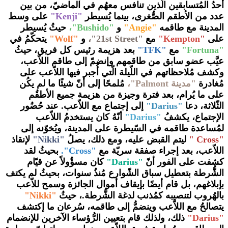
أحدُ المُتسابقين الّذين تنافس معهُم في الماضيّ، من بين
عدد من الأطقم الصُّغرى، بينما يُسيطر
"Kenji"
على وسط
المدينة مع طاقمه
"Angie"
و
"Bushido"،
حيثُ يُسيطر
على
"
Kempton"
مع
"21st Street"،
و
"Wolf"
يتحكّمُ في
"Fortuna"
مع
"TFK"
بعد هزيمة رئيس كل فريق، حيثُ
عيَّب عضو سابق من طاقمهم وإنضمّ إلى طاقم اللاّعب،
وكشف مُلاحظاتهم في اللّيلة الّتي أُجبر فيها اللاّعب على
مُغادرة
"مدينة Palmont"،
مُلمحًا إلى أنّ شيئًا ما لم يكُن
على ما يُرام، بعد فترة وجيزة من هزيمة جميع الأطقُم
الثّلاثة، دعا
"Darius"
إلى إجتماع مع اللاّعب. عند حُضُور
الإجتماع، يكشفُ
"Darius"
أنّهُ كان يستخدمُ اللاّعب
لمُساعدة طاقمه في السّيطرة على المدينة، ويُخوّنه إلى
"Cross "
ليتم القبض عليه، ومع ذلك، يصلُ
"Nikki"
لإنقاذ
اللاّعب، بعد إجراء صفقة سريّة مع
"Cross".
بحيثُ لقد
كشفت على الفور أنّ
"Darius"
كان مسؤُولاً عن قيّام
الشُّرطة بتعطيل سباق الشّوارع مُنذُ سنوات، بحيثُ لم يكتف
بإبلاغهم، بل قام أيضًا بإيقاف أموال الجائزة وسمح للاّعب
بالهُروب لتنصيبه كمُذنب لدغة الشُّرطة.، حيثُ
"Nikki"
يتصالحُ مع اللاّعب وينضمُّ إلى طاقمه، سُرعان ما إكتشف
"Darius"
ذلك، ولذلك قام بتعيين الرُّؤساء الآخرين للإنضمام