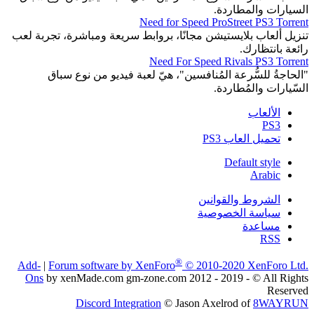
السيارات والمطاردة.
Need for Speed ProStreet PS3 Torrent
تنزيل ألعاب بلايستيشن مجانًا، بروابط سريعة ومباشرة، تجربة لعب
رائعة بانتظارك.
Need For Speed Rivals PS3 Torrent
"الحاجةُ للسُّرعة المُنافسين"، هيّ لعبة فيديو من نوع سباق
السّيارات والمُطاردة.
الألعاب
PS3
تحميل العاب PS3
Default style
Arabic
الشروط والقوانين
سياسة الخصوصية
مساعدة
RSS
®
Add-
|
Forum software by XenForo
© 2010-2020 XenForo Ltd.
Ons
by xenMade.com gm-zone.com 2012 - 2019 - © All Rights
Reserved
Discord Integration
© Jason Axelrod of
8WAYRUN